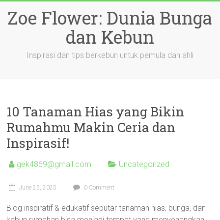
Skip
Zoe Flower: Dunia Bunga
to
content
dan Kebun
Inspirasi dan tips berkebun untuk pemula dan ahli
10 Tanaman Hias yang Bikin
Rumahmu Makin Ceria dan
Inspirasif!
gek4869@gmail.com
Uncategorized
June 25, 2025
0 Comment
Blog inspiratif & edukatif seputar tanaman hias, bunga, dan
kebun rumahan bisa menjadi tempat yang menyenangkan