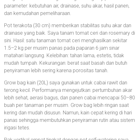
parameter: kebutuhan air, drainase, suhu akar, hasil panen,
dan kemudahan pemeliharaan.
Pot terakota (30 cm) memberikan stabilitas suhu akar dan
drainase yang baik. Saya tanam tomat ceri dan rosemary di
sini. Hasil: satu tanaman tomat ceri menghasilkan sekitar
1.5–2 kg per musim panas pada paparan 6 jam sinar
matahari langsung. Kelebihan: tahan lama, estetis, tidak
mudah tumpah. Kekurangan: berat saat basah dan butuh
penyiraman lebih sering karena porositas tanah.
Grow bag kain (20L) saya gunakan untuk cabai rawit dan
terong kecil. Performanya mengejutkan: pertumbuhan akar
lebih sehat, aerasi bagus, dan panen cabai mencapai 50–80
buah per tanaman per musim. Grow bag lebih ringan saat
kering dan mudah disusun. Namun, kain cepat kering di hari
panas sehingga membutuhkan penyiraman rutin atau sistem
irigasi tetes.
Rak vertikal empat tingkat dengan pot self-watering saya