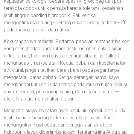
kepuasan psikologis. Secara spesifik, grow bag dan pot
terakota cocok untuk pemula karena toleransi kesalahan
lebih tinggi dibanding hidroponik. Rak vertikal
mengoptimalkan ruang—penting di kota—dengan trade-off
pada manajemen air dan nutrisi.
Kekurangannya realistis. Pertama, paparan matahari: balkon
yang menghadap barat/utara tidak memberi cukup sinar
untuk tomat; hasilnya drastis menurun dibanding balkon
menghadap timur/selatan. Kedua, beban dan keselamatan
struktural; jangan tautkan baran berat pada pagar tanpa
mengetahui batas beban. Ketiga, serangan hama; saya
menghadapi kutu daun dan thrips pada musim hujan. Solusi
saya: neem oil, perangkap kuning, dan rotasi tanaman—
efektif namun memerlukan disiplin.
Mengenai biaya, investasi awal untuk hidroponik bisa 2–3x
lebih mahal dibanding sistem tanah. Namun jika Anda
menginginkan hasil cepat dan penggunaan air efisien,
hidroponik layak dipertimbangkan—terutama jika Anda siap