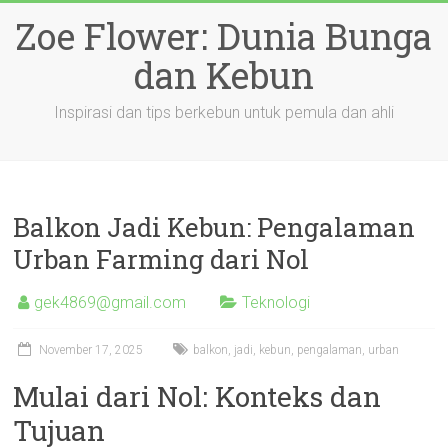
Skip
Zoe Flower: Dunia Bunga
to
content
dan Kebun
Inspirasi dan tips berkebun untuk pemula dan ahli
Balkon Jadi Kebun: Pengalaman
Urban Farming dari Nol
gek4869@gmail.com
Teknologi
November 17, 2025
balkon
,
jadi
,
kebun
,
pengalaman
,
urban
Mulai dari Nol: Konteks dan
Tujuan