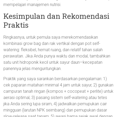
mempelajari manajemen nutrisi.
Kesimpulan dan Rekomendasi
Praktis
Ringkasnya, untuk pemula saya merekomendasikan
kombinasi grow bag dan rak vertikal dengan pot self-
watering: fleksibel, hemat ruang, dan relatif tahan salah
perawatan. Jika Anda punya waktu dan modal, tambahkan
satu unit hidroponik kecil untuk sayur daun—kecepatan
panennya jelas menguntungkan.
Praktik yang saya sarankan berdasarkan pengalaman: 1)
cek paparan matahari minimal 4 jam untuk sayur, 2) gunakan
campuran tanah ringan (kompos + cocopeat + perlite) untuk
aerasi optimal, 3) pasang sistem self-watering atau tetes
jika Anda sering lupa siram, 4) jadwalkan pemupukan cair
mingguan (larutan NPK seimbang) dan pemupukan dasar
slow-release saat tanam, 5) awasi hama sejak awal dengan