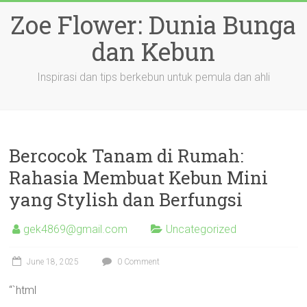
Skip
Zoe Flower: Dunia Bunga
to
content
dan Kebun
Inspirasi dan tips berkebun untuk pemula dan ahli
Bercocok Tanam di Rumah:
Rahasia Membuat Kebun Mini
yang Stylish dan Berfungsi
gek4869@gmail.com
Uncategorized
June 18, 2025
0 Comment
“`html