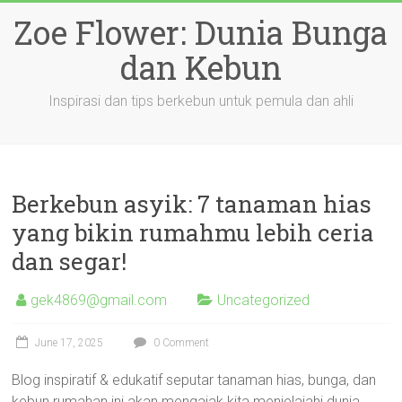
Skip
Zoe Flower: Dunia Bunga
to
content
dan Kebun
Inspirasi dan tips berkebun untuk pemula dan ahli
Berkebun asyik: 7 tanaman hias
yang bikin rumahmu lebih ceria
dan segar!
gek4869@gmail.com
Uncategorized
June 17, 2025
0 Comment
Blog inspiratif & edukatif seputar tanaman hias, bunga, dan
kebun rumahan ini akan mengajak kita menjelajahi dunia