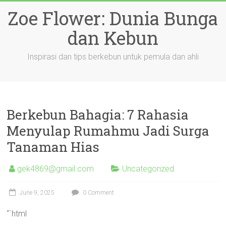
Skip
Zoe Flower: Dunia Bunga
to
content
dan Kebun
Inspirasi dan tips berkebun untuk pemula dan ahli
Berkebun Bahagia: 7 Rahasia
Menyulap Rumahmu Jadi Surga
Tanaman Hias
gek4869@gmail.com
Uncategorized
June 9, 2025
0 Comment
“`html