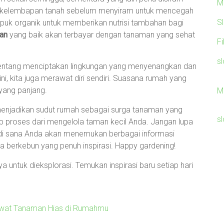
M
kat kelembapan tanah sebelum menyiram untuk mencegah
S
puk organik untuk memberikan nutrisi tambahan bagi
an
yang baik akan terbayar dengan tanaman yang sehat
F
sl
tentang menciptakan lingkungan yang menyenangkan dan
, kita juga merawat diri sendiri. Suasana rumah yang
 yang panjang.
M
 menjadikan sudut rumah sebagai surga tanaman yang
sl
p proses dari mengelola taman kecil Anda. Jangan lupa
 di sana Anda akan menemukan berbagai informasi
a berkebun yang penuh inspirasi. Happy gardening!
 untuk dieksplorasi. Temukan inspirasi baru setiap hari
ewat Tanaman Hias di Rumahmu