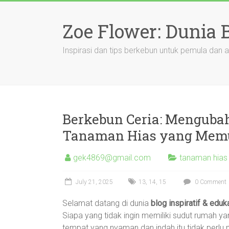
Skip
to
Zoe Flower: Dunia
content
Inspirasi dan tips berkebun untuk pemula dan a
Berkebun Ceria: Menguba
Tanaman Hias yang Mem
gek4869@gmail.com
tanaman hias
July 21, 2025
13
,
14
,
15
0 Comment
Selamat datang di dunia
blog inspiratif & edu
Siapa yang tidak ingin memiliki sudut rumah 
tempat yang nyaman dan indah itu tidak perlu m