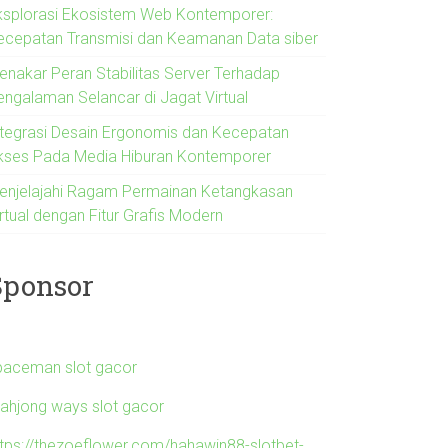
ksplorasi Ekosistem Web Kontemporer:
ecepatan Transmisi dan Keamanan Data siber
enakar Peran Stabilitas Server Terhadap
engalaman Selancar di Jagat Virtual
ntegrasi Desain Ergonomis dan Kecepatan
kses Pada Media Hiburan Kontemporer
enjelajahi Ragam Permainan Ketangkasan
rtual dengan Fitur Grafis Modern
Sponsor
paceman slot gacor
ahjong ways slot gacor
ttps://thezoeflower.com/hahawin88-slotbet-