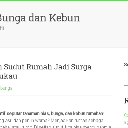
 Bunga dan Kebun
hli
h Sudut Rumah Jadi Surga
S
ukau
 bunga
katif seputar tanaman hias, bunga, dan kebun rumahan
!
C
yang asri dan penuh warna? Menjadikan rumah sebagai
a
ahal atau rumit. Di setiap sudut, kita bisa mengubahnya