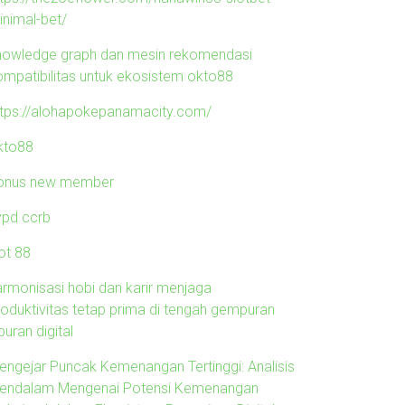
inimal-bet/
nowledge graph dan mesin rekomendasi
ompatibilitas untuk ekosistem okto88
ttps://alohapokepanamacity.com/
kto88
onus new member
ypd ccrb
ot 88
armonisasi hobi dan karir menjaga
roduktivitas tetap prima di tengah gempuran
buran digital
engejar Puncak Kemenangan Tertinggi: Analisis
endalam Mengenai Potensi Kemenangan