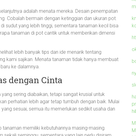
m
 selanjutnya adalah menata mereka. Desain penempatan
k
g. Cobalah bermain dengan ketinggian dan ukuran pot.
k
 di sudut yang lebih tinggi, sementara tanaman kecil bisa
berapa tanaman di pot cantik untuk memberikan dimensi
h
o
lihat lebih banyak tips dan ide menarik tentang
ng kami sajikan. Menata tanaman tidak hanya membuat
b
a baru ke dalamnya.
n
s dengan Cinta
sl
ang sering diabaikan, tetapi sangat krusial untuk
h
 perhatian lebih agar tetap tumbuh dengan baik. Mulai
p
 yang sesuai, semua itu memerlukan sedikit usaha dan
hi
M
iap tanaman memiliki kebutuhannya masing-masing.
M
 sekali seminggu, sementara yang lain perlu disiram