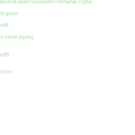
aksimal dalam Ekosistem Permainan Digital
lot gacor
ila88
ot server jepang
io88
ot bet