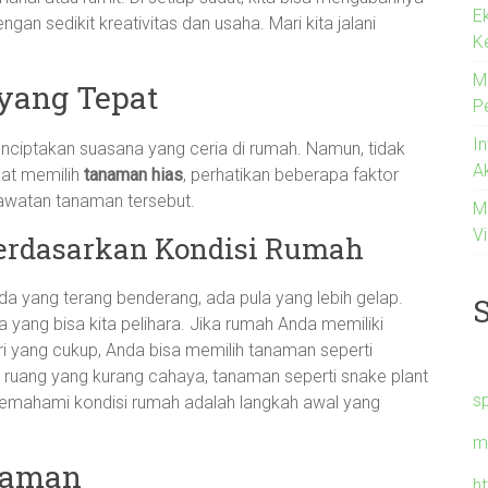
E
n sedikit kreativitas dan usaha. Mari kita jalani
K
M
yang Tepat
P
I
ciptakan suasana yang ceria di rumah. Namun, tidak
A
at memilih
tanaman hias
, perhatikan beberapa faktor
rawatan tanaman tersebut.
M
Vi
erdasarkan Kondisi Rumah
da yang terang benderang, ada pula yang lebih gelap.
 yang bisa kita pelihara. Jika rumah Anda memiliki
 yang cukup, Anda bisa memilih tanaman seperti
uk ruang yang kurang cahaya, tanaman seperti snake plant
s
 Memahami kondisi rumah adalah langkah awal yang
m
naman
h