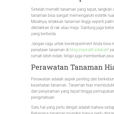
Setelah memilih tanaman yang tepat, langkah
tanaman bisa sangat memengaruhi estetik ruan
Misalnya, letakkan tanaman tinggi seperti palm
diletakkan di rak atau meja. Gantung juga be
yang berbeda.
Jangan ragu untuk bereksperimen! Anda bisa me
penataan tanaman di
blog inspiratif edukatif
ya
rumah lebih indah, tetapi juga memberikan jiw
Perawatan Tanaman Hia
Perawatan adalah aspek penting dari berkebun y
kesehatan tanaman. Tanaman hias membutuhkan
dari penyiraman yang tepat hingga pemupukan
pengetahuan.
Satu hal yang perlu diingat adalah bahwa set
Beberapa tanaman mungkin hanya perlu disiram