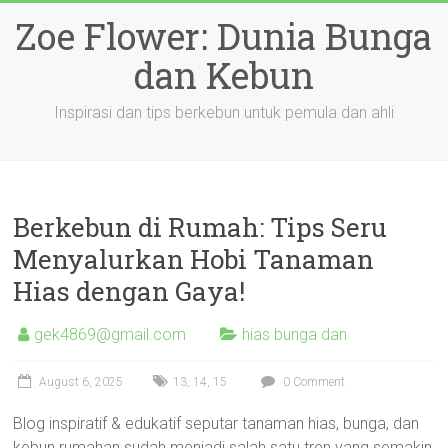
Skip
Zoe Flower: Dunia Bunga
to
content
dan Kebun
Inspirasi dan tips berkebun untuk pemula dan ahli
Berkebun di Rumah: Tips Seru
Menyalurkan Hobi Tanaman
Hias dengan Gaya!
gek4869@gmail.com
hias bunga dan
August 6, 2025
13
,
14
,
15
0 Comment
Blog inspiratif & edukatif seputar tanaman hias, bunga, dan
kebun rumahan sudah menjadi salah satu tren yang semakin