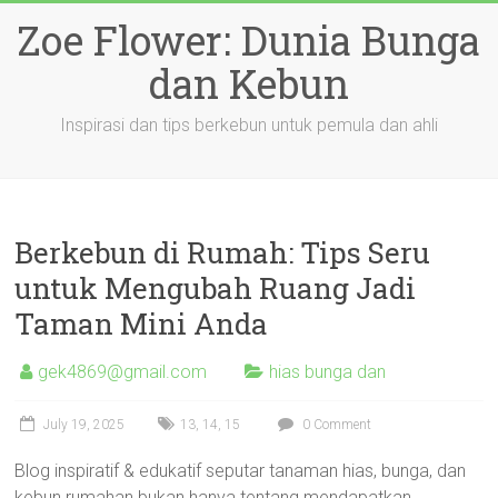
Skip
Zoe Flower: Dunia Bunga
to
content
dan Kebun
Inspirasi dan tips berkebun untuk pemula dan ahli
Berkebun di Rumah: Tips Seru
untuk Mengubah Ruang Jadi
Taman Mini Anda
gek4869@gmail.com
hias bunga dan
July 19, 2025
13
,
14
,
15
0 Comment
Blog inspiratif & edukatif seputar tanaman hias, bunga, dan
kebun rumahan bukan hanya tentang mendapatkan