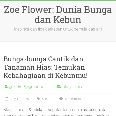
Skip
Zoe Flower: Dunia Bunga
to
content
dan Kebun
Inspirasi dan tips berkebun untuk pemula dan ahli
Bunga-bunga Cantik dan
Tanaman Hias: Temukan
Kebahagiaan di Kebunmu!
gek4869@gmail.com
blog inspiratif
July 10, 2025
5
,
8
,
9
0 Comment
Blog inspiratif & edukatif seputar tanaman hias, bunga, dan
kebun rumahan bisa menjadi pelarian yang menyenangkan