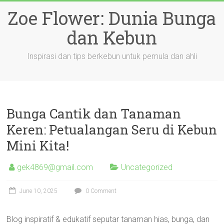
Skip
Zoe Flower: Dunia Bunga
to
content
dan Kebun
Inspirasi dan tips berkebun untuk pemula dan ahli
Bunga Cantik dan Tanaman
Keren: Petualangan Seru di Kebun
Mini Kita!
gek4869@gmail.com
Uncategorized
June 10, 2025
0 Comment
Blog inspiratif & edukatif seputar tanaman hias, bunga, dan