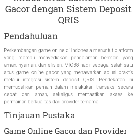
Gacor dengan Sistem Deposit
QRIS
Pendahuluan
Perkembangan game online di Indonesia menuntut platform
yang mampu menyediakan pengalaman bermain yang
aman, nyaman, dan efisien. MIO88 hadir sebagai salah satu
situs game online gacor yang menawarkan solusi praktis
melalui integrasi sistem deposit QRIS. Pendekatan ini
memudahkan pemain dalam melakukan transaksi secara
cepat dan aman, sekaligus memastikan akses ke
permainan berkualitas dari provider ternama.
Tinjauan Pustaka
Game Online Gacor dan Provider