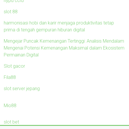
nypd ccrb
slot 88
harmonisasi hobi dan karir menjaga produktivitas tetap
prima di tengah gempuran hiburan digital
Mengejar Puncak Kemenangan Tertinggi: Analisis Mendalam
Mengenai Potensi Kemenangan Maksimal dalam Ekosistem
Permainan Digital
Slot gacor
Fila88
slot server jepang
Mio88
slot bet