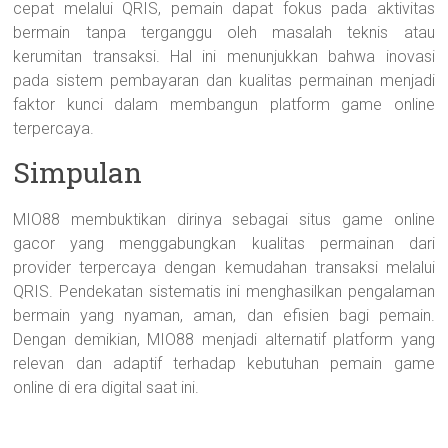
cepat melalui QRIS, pemain dapat fokus pada aktivitas
bermain tanpa terganggu oleh masalah teknis atau
kerumitan transaksi. Hal ini menunjukkan bahwa inovasi
pada sistem pembayaran dan kualitas permainan menjadi
faktor kunci dalam membangun platform game online
terpercaya.
Simpulan
MIO88 membuktikan dirinya sebagai situs game online
gacor yang menggabungkan kualitas permainan dari
provider terpercaya dengan kemudahan transaksi melalui
QRIS. Pendekatan sistematis ini menghasilkan pengalaman
bermain yang nyaman, aman, dan efisien bagi pemain.
Dengan demikian, MIO88 menjadi alternatif platform yang
relevan dan adaptif terhadap kebutuhan pemain game
online di era digital saat ini.