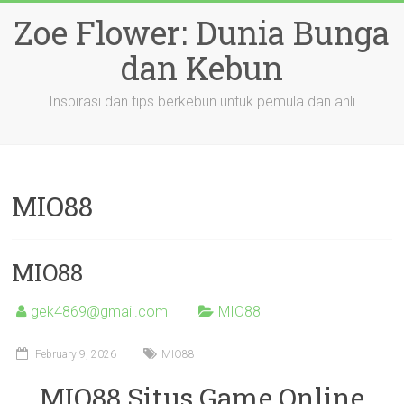
Skip
Zoe Flower: Dunia Bunga
to
content
dan Kebun
Inspirasi dan tips berkebun untuk pemula dan ahli
MIO88
MIO88
gek4869@gmail.com
MIO88
February 9, 2026
MIO88
MIO88 Situs Game Online