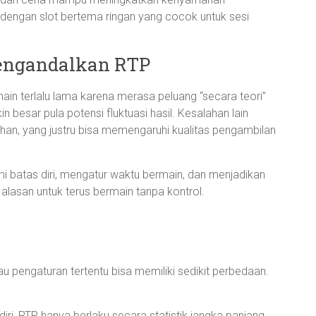
 dengan slot bertema ringan yang cocok untuk sesi
engandalkan RTP
main terlalu lama karena merasa peluang “secara teori”
besar pula potensi fluktuasi hasil. Kesalahan lain
han, yang justru bisa memengaruhi kualitas pengambilan
 batas diri, mengatur waktu bermain, dan menjadikan
 alasan untuk terus bermain tanpa kontrol.
au pengaturan tertentu bisa memiliki sedikit perbedaan.
diri, RTP hanya berlaku secara statistik jangka panjang.