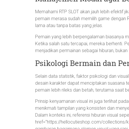
Memahami RTP SLOT akan jauh lebih efektif j
pemain merasa sudah memilih game dengan RTP 
lama atau tanpa batas yang jelas.
Pemain yang lebih berpengalaman biasanya me
Ketika salah satu tercapai, mereka berhenti. 
menjadikan permainan sebagai hiburan, bukan 
Psikologi Bermain dan Pe
Selain data statistik, faktor psikologi dan vis
desain karakter dapat menciptakan suasana te
pemain lebih rileks dan betah, terutama saat b
Prinsip kenyamanan visual ini juga terlihat pad
menikmati tampilan yang konsisten dan menye
Dalam konteks ini, referensi hiburan visual sepe
href=”https://hellocutieshop.com/collections/ke
gambaran bagaimana elemen visual yang rap