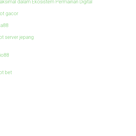
aksimal dalam Ekosistem Permainan Digital
lot gacor
ila88
ot server jepang
io88
ot bet