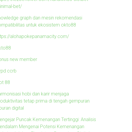
inimal-bet/
nowledge graph dan mesin rekomendasi
ompatibilitas untuk ekosistem okto88
ttps://alohapokepanamacity.com/
kto88
onus new member
ypd ccrb
ot 88
armonisasi hobi dan karir menjaga
roduktivitas tetap prima di tengah gempuran
buran digital
engejar Puncak Kemenangan Tertinggi: Analisis
endalam Mengenai Potensi Kemenangan