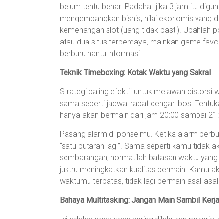
belum tentu benar. Padahal, jika 3 jam itu di
mengembangkan bisnis, nilai ekonomis yang dih
kemenangan slot (uang tidak pasti). Ubahlah po
atau dua situs terpercaya, mainkan game favo
berburu hantu informasi.
Teknik Timeboxing: Kotak Waktu yang Sakral
Strategi paling efektif untuk melawan distorsi
sama seperti jadwal rapat dengan bos. Tentuka
hanya akan bermain dari jam 20:00 sampai 21:
Pasang alarm di ponselmu. Ketika alarm berbun
“satu putaran lagi”. Sama seperti kamu tidak 
sembarangan, hormatilah batasan waktu yang 
justru meningkatkan kualitas bermain. Kamu ak
waktumu terbatas, tidak lagi bermain asal-as
Bahaya Multitasking: Jangan Main Sambil Kerja