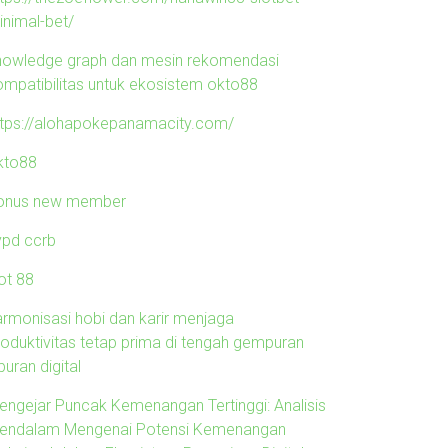
inimal-bet/
nowledge graph dan mesin rekomendasi
ompatibilitas untuk ekosistem okto88
ttps://alohapokepanamacity.com/
kto88
onus new member
ypd ccrb
ot 88
armonisasi hobi dan karir menjaga
roduktivitas tetap prima di tengah gempuran
buran digital
engejar Puncak Kemenangan Tertinggi: Analisis
endalam Mengenai Potensi Kemenangan