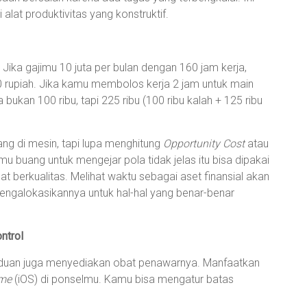
alat produktivitas yang konstruktif.
Jika gajimu 10 juta per bulan dengan 160 jam kerja,
0 rupiah. Jika kamu membolos kerja 2 jam untuk main
bukan 100 ribu, tapi 225 ribu (100 ribu kalah + 125 ribu
ang di mesin, tapi lupa menghitung
Opportunity Cost
atau
 buang untuk mengejar pola tidak jelas itu bisa dipakai
rahat berkualitas. Melihat waktu sebagai aset finansial akan
engalokasikannya untuk hal-hal yang benar-benar
ntrol
nduan juga menyediakan obat penawarnya. Manfaatkan
ime
(iOS) di ponselmu. Kamu bisa mengatur batas