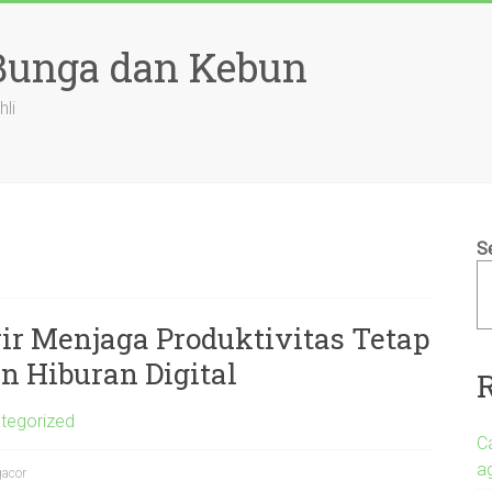
 Bunga dan Kebun
hli
S
ir Menjaga Produktivitas Tetap
 Hiburan Digital
tegorized
C
a
gacor