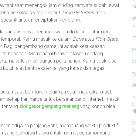
, tapi saat menengok jam dinding, ternyata sudah lewat
m
omena psikologis yang disebut
Time Distortion
atau
k
spesifik untuk menciptakan kondisi ini.
k
otik, dan absennya penunjuk waktu di dalam antarmuka
h
i temporal. Kamu masuk ke dalam
Zone
atau
Flow State
r. Bagi pengembang game, ini adalah kesuksesan
o
 adalah bencana. Memahami bahwa otakmu sedang
 pertama untuk membangun pertahanan. Kamu tidak bisa
b
 butuh alat bantu eksternal yang keras dan tegas.
n
sl
 bukan saat bermain, melainkan saat melakukan riset.
h
setiap hari hanya untuk berselancar di internet, masuk
p
n tentang
slot gacor gampang menang
yang konon bisa
hi
M
stru menjadi jalan panjang yang membuang waktu produktif.
M
ja yang berharga hanya untuk membaca rumor yang