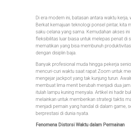
Di era modern ini, batasan antara waktu kerja,
Berkat kemajuan teknologi ponsel pintar, kita
saku celana yang sama. Kemudahan akses ini a
fleksibilitas luar biasa untuk melepas penat di se
mematikan yang bisa membunuh produktivitas k
dengan disiplin baja.
Banyak profesional muda hingga pekerja senio
mencuri-curi waktu saat rapat Zoom untuk me
mengejar jackpot yang tak kunjung turun. Awal
membuat lima menit berubah menjadi dua jam.
itulah lampu kuning menyala. Artikel ini hadir
melainkan untuk memberikan strategi taktis m
menjadi pemain yang handal di dalam game, se
berprestasi di dunia nyata.
Fenomena Distorsi Waktu dalam Permainan