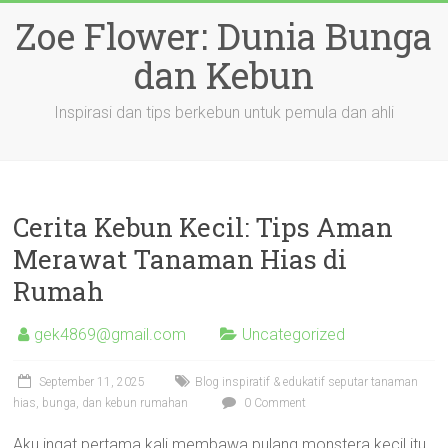
Skip
Zoe Flower: Dunia Bunga
to
content
dan Kebun
Inspirasi dan tips berkebun untuk pemula dan ahli
Cerita Kebun Kecil: Tips Aman
Merawat Tanaman Hias di
Rumah
gek4869@gmail.com
Uncategorized
September 11, 2025
Blog inspiratif & edukatif seputar tanaman
hias, bunga, dan kebun rumahan
0 Comment
Aku ingat pertama kali membawa pulang monstera kecil itu