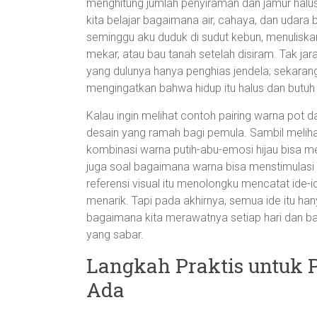
menghitung jumlah penyiraman dan jamur halus t
kita belajar bagaimana air, cahaya, dan udara 
seminggu aku duduk di sudut kebun, menuliska
mekar, atau bau tanah setelah disiram. Tak j
yang dulunya hanya penghias jendela; sekaran
mengingatkan bahwa hidup itu halus dan butuh 
Kalau ingin melihat contoh pairing warna pot 
desain yang ramah bagi pemula. Sambil melih
kombinasi warna putih-abu-emosi hijau bisa m
juga soal bagaimana warna bisa menstimulasi ra
referensi visual itu menolongku mencatat ide-i
menarik. Tapi pada akhirnya, semua ide itu ha
bagaimana kita merawatnya setiap hari dan
yang sabar.
Langkah Praktis untuk 
Ada