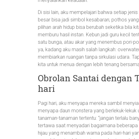
menyalahkan keadaan.
Di sisi lain, aku mempelajari bahwa setiap jen
besar bisa jadi simbol kesabaran; pothos yan
pilihan arah hidup bisa berubah seketika bila 
memburu hasil instan. Kebun jadi guru kecil 
satu bunga, atau akar yang menembus pori-po
ya, kadang aku masih salah langkah: overwater
membiarkan ruangan tanpa sirkulasi udara. Tap
kita untuk menua dengan lebih tenang bersama
Obrolan Santai dengan 
hari
Pagi hari, aku menyapa mereka sambil menyiap
menyapa daun monstera yang berlekuk-lekuk u
tanaman-tanaman tertentu: “jangan terlalu ban
tertawa saat menyadari bagaimana beberapa t
hijau yang menambah warna pada hari-hari yang