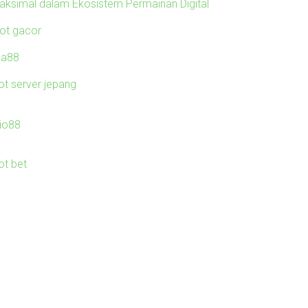
aksimal dalam Ekosistem Permainan Digital
lot gacor
ila88
ot server jepang
io88
ot bet