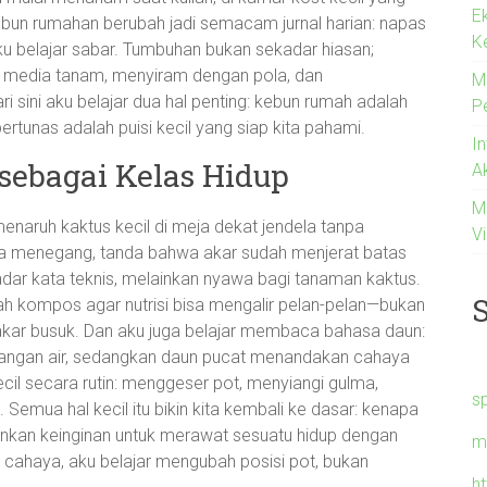
E
kebun rumahan berubah jadi semacam jurnal harian: napas
K
u belajar sabar. Tumbuhan bukan sekadar hiasan;
h media tanam, menyiram dengan pola, dan
M
 sini aku belajar dua hal penting: kebun rumah adalah
P
ertunas adalah puisi kecil yang siap kita pahami.
I
sebagai Kelas Hidup
A
M
menaruh kaktus kecil di meja dekat jendela tanpa
Vi
ya menegang, tanda bahwa akar sudah menjerat batas
adar kata teknis, melainkan nyawa bagi tanaman kaktus.
 kompos agar nutrisi bisa mengalir pelan-pelan—bukan
akar busuk. Dan aku juga belajar membaca bahasa daun:
angan air, sedangkan daun pucat menandakan cahaya
kecil secara rutin: menggeser pot, menyiangi gulma,
s
 Semua hal kecil itu bikin kita kembali ke dasar: kenapa
nkan keinginan untuk merawat sesuatu hidup dengan
m
 cahaya, aku belajar mengubah posisi pot, bukan
h