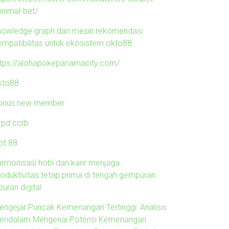
inimal-bet/
nowledge graph dan mesin rekomendasi
ompatibilitas untuk ekosistem okto88
ttps://alohapokepanamacity.com/
kto88
onus new member
ypd ccrb
ot 88
armonisasi hobi dan karir menjaga
roduktivitas tetap prima di tengah gempuran
buran digital
engejar Puncak Kemenangan Tertinggi: Analisis
endalam Mengenai Potensi Kemenangan