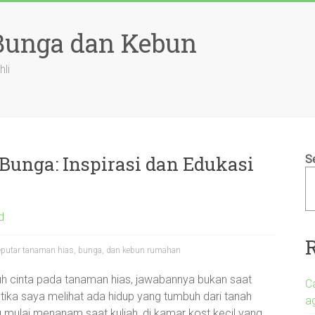
 Bunga dan Kebun
hli
Bunga: Inspirasi dan Edukasi
S
d
 seputar tanaman hias, bunga, dan kebun rumahan
uh cinta pada tanaman hias, jawabannya bukan saat
C
tika saya melihat ada hidup yang tumbuh dari tanah
a
mulai menanam saat kuliah, di kamar kost kecil yang