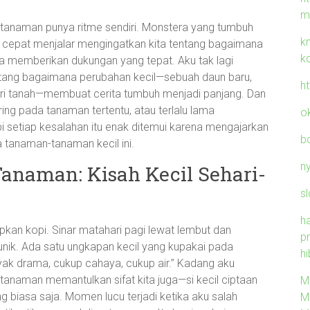
m
is tanaman punya ritme sendiri. Monstera yang tumbuh
k
g cepat menjalar mengingatkan kita tentang bagaimana
k
kita memberikan dukungan yang tepat. Aku tak lagi
tentang bagaimana perubahan kecil—sebuah daun baru,
h
ri tanah—membuat cerita tumbuh menjadi panjang. Dan
ing pada tanaman tertentu, atau terlalu lama
o
i setiap kesalahan itu enak ditemui karena mengajarkan
b
 tanaman-tanaman kecil ini.
n
Tanaman: Kisah Kecil Sehari-
sl
h
kan kopi. Sinar matahari pagi lewat lembut dan
p
nik. Ada satu ungkapan kecil yang kupakai pada
hi
yak drama, cukup cahaya, cukup air.” Kadang aku
anaman memantulkan sifat kita juga—si kecil ciptaan
M
 biasa saja. Momen lucu terjadi ketika aku salah
M