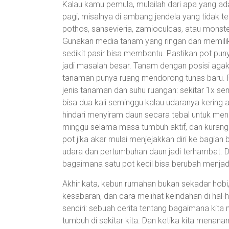
Kalau kamu pemula, mulailah dari apa yang ada
pagi, misalnya di ambang jendela yang tidak ter
pothos, sansevieria, zamioculcas, atau monste
Gunakan media tanam yang ringan dan memili
sedikit pasir bisa membantu. Pastikan pot puny
jadi masalah besar. Tanam dengan posisi agak 
tanaman punya ruang mendorong tunas baru. 
jenis tanaman dan suhu ruangan: sekitar 1x s
bisa dua kali seminggu kalau udaranya kering 
hindari menyiram daun secara tebal untuk menc
minggu selama masa tumbuh aktif, dan kurangi
pot jika akar mulai menjejakkan diri ke bagia
udara dan pertumbuhan daun jadi terhambat. D
bagaimana satu pot kecil bisa berubah menjadi
Akhir kata, kebun rumahan bukan sekadar hobi, 
kesabaran, dan cara melihat keindahan di hal-
sendiri: sebuah cerita tentang bagaimana kita
tumbuh di sekitar kita. Dan ketika kita menan