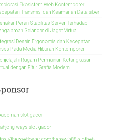
ksplorasi Ekosistem Web Kontemporer:
ecepatan Transmisi dan Keamanan Data siber
enakar Peran Stabilitas Server Terhadap
engalaman Selancar di Jagat Virtual
ntegrasi Desain Ergonomis dan Kecepatan
kses Pada Media Hiburan Kontemporer
enjelajahi Ragam Permainan Ketangkasan
rtual dengan Fitur Grafis Modern
Sponsor
paceman slot gacor
ahjong ways slot gacor
ttps://thezoeflower.com/hahawin88-slotbet-