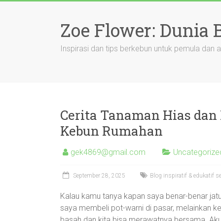
Skip
to
Zoe Flower: Dunia
content
Inspirasi dan tips berkebun untuk pemula dan a
Cerita Tanaman Hias dan 
Kebun Rumahan
gek4869@gmail.com
Uncategorize
September 28, 2025
Blog inspiratif & edukatif
Kalau kamu tanya kapan saya benar-benar jat
saya membeli pot-warni di pasar, melainkan ke
basah dan kita bisa merawatnya bersama. Aku 