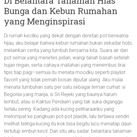
Di Belantara Tanaman Hias
Bunga dan Kebun Rumahan
yang Menginspirasi
Di rumah kecilku yang dekat dengan deretan pot berwarna
hijau, aku belajar bahwa kebun rumahan bukan sekadar hobi,
melainkan cerita yang tumbuh bersama kita. Suara air dari
pot semai yang menetes pelan, wangi tanah basah setelah
hujan ringan, serta cahaya matahari yang menembus tirai
tipis tiap pagi—semua itu menata moodku seperti playlist
favorit yang tidak pernah bosan diputar ulang. Aku mulai
menata tumbuhan satu per satu sebagai teman curhat: si
Begonia yang manja, si Sri Rejeki yang baunya harum
lembut, atau si Kaktus Pendiam yang tak suka diganggu
terlalu sering. Kadang ada kucing peliharaanku yang
melompat ke pangkuan pot-pot plastik, lalu tertawa sendiri
melihat telinga kucing itu kok bisa begitu lucu menatap daun
tertutup embun kecil. Dari situ aku sadar: belantara tanaman