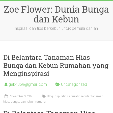
Skip
Zoe Flower: Dunia Bunga
to
content
dan Kebun
Inspirasi dan tips berkebun untuk pemula dan ahli
Di Belantara Tanaman Hias
Bunga dan Kebun Rumahan yang
Menginspirasi
gek4869@gmail.com
Uncategorized
November 3, 2025
Blog inspiratif & edukatif seputar tanaman
hias, bunga, dan kebun rumahan