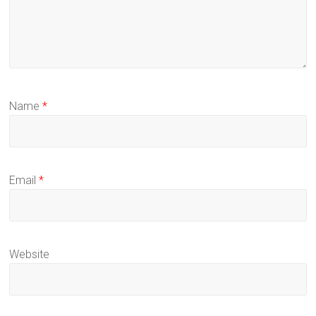
Name
*
Email
*
Website