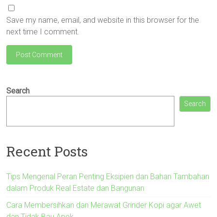
Save my name, email, and website in this browser for the
next time I comment.
Search
Search
Recent Posts
Tips Mengenal Peran Penting Eksipien dan Bahan Tambahan
dalam Produk Real Estate dan Bangunan
Cara Membersihkan dan Merawat Grinder Kopi agar Awet
dan Tidak Bau Apek