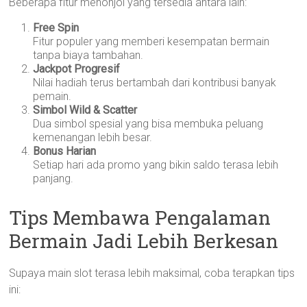
Beberapa fitur menonjol yang tersedia antara lain:
Free Spin
Fitur populer yang memberi kesempatan bermain
tanpa biaya tambahan.
Jackpot Progresif
Nilai hadiah terus bertambah dari kontribusi banyak
pemain.
Simbol Wild & Scatter
Dua simbol spesial yang bisa membuka peluang
kemenangan lebih besar.
Bonus Harian
Setiap hari ada promo yang bikin saldo terasa lebih
panjang.
Tips Membawa Pengalaman
Bermain Jadi Lebih Berkesan
Supaya main slot terasa lebih maksimal, coba terapkan tips
ini: