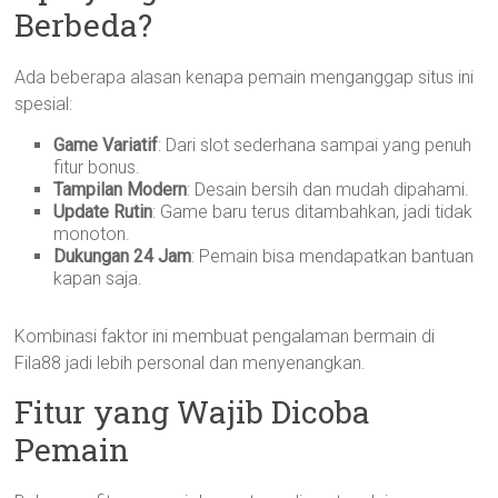
Berbeda?
Ada beberapa alasan kenapa pemain menganggap situs ini
spesial:
Game Variatif
: Dari slot sederhana sampai yang penuh
fitur bonus.
Tampilan Modern
: Desain bersih dan mudah dipahami.
Update Rutin
: Game baru terus ditambahkan, jadi tidak
monoton.
Dukungan 24 Jam
: Pemain bisa mendapatkan bantuan
kapan saja.
Kombinasi faktor ini membuat pengalaman bermain di
Fila88 jadi lebih personal dan menyenangkan.
Fitur yang Wajib Dicoba
Pemain