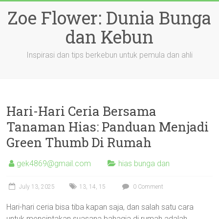
Skip
Zoe Flower: Dunia Bunga
to
content
dan Kebun
Inspirasi dan tips berkebun untuk pemula dan ahli
Hari-Hari Ceria Bersama
Tanaman Hias: Panduan Menjadi
Green Thumb Di Rumah
gek4869@gmail.com
hias bunga dan
July 13, 2025
13
,
14
,
15
0 Comment
Hari-hari ceria bisa tiba kapan saja, dan salah satu cara
untuk menciptakan suasana bahagia di rumah adalah