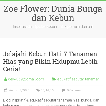
Skip
Zoe Flower: Dunia Bunga
to
content
dan Kebun
Inspirasi dan tips berkebun untuk pemula dan ahli
Jelajahi Kebun Hati: 7 Tanaman
Hias yang Bikin Hidupmu Lebih
Ceria!
gek4869@gmail.com
edukatif seputar tanaman
August 5, 2025
13
,
14
,
15
0 Comment
Blog inspiratif & edukatif seputar tanaman hias, bunga, dan
kebun rumahan nggak hanya mengasyikkan, tetapi juga