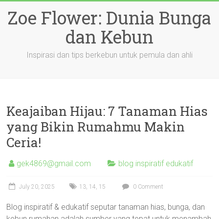
Skip
Zoe Flower: Dunia Bunga
to
content
dan Kebun
Inspirasi dan tips berkebun untuk pemula dan ahli
Keajaiban Hijau: 7 Tanaman Hias
yang Bikin Rumahmu Makin
Ceria!
gek4869@gmail.com
blog inspiratif edukatif
July 20, 2025
13
,
14
,
15
0 Comment
Blog inspiratif & edukatif seputar tanaman hias, bunga, dan
kebun rumahan adalah sumber yang tepat untuk menambah