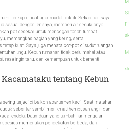
M
S
 rumit, cukup dibuat agar mudah diikuti. Setiap hari saya
F
p sesuai dengan jenisnya, memberi air secukupnya
kan pot sesekali untuk mencegah tanah tumpat.
sl
yu, memangkas bagian yang kering, serta
s tetap kuat. Saya juga menata pot-pot di sudut ruangan
M
 sentuhan ungu. Kebun rumahan tidak perlu mahal atau
nsi, rasa ingin tahu, dan kemampuan untuk berhenti
sl
ri Kacamataku tentang Kebun
a sering terjadi di balkon apartemen kecil. Saat matahari
 duduk sebentar sambil menikmati hembusan angin dan
aca jendela. Daun-daun yang tumbuh liar mengajari
iap spesies memerlukan pendekatan berbeda, dan