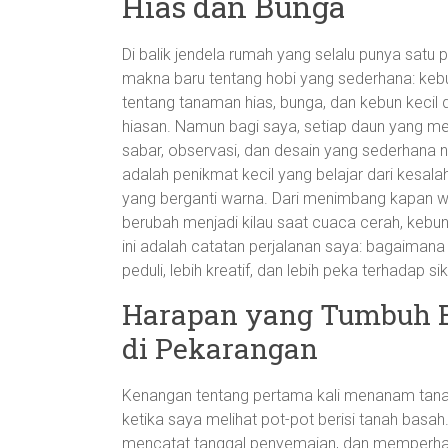
Hias dan Bunga
Di balik jendela rumah yang selalu punya sat
makna baru tentang hobi yang sederhana: kebun 
tentang tanaman hias, bunga, dan kebun kecil 
hiasan. Namun bagi saya, setiap daun yang me
sabar, observasi, dan desain yang sederhana 
adalah penikmat kecil yang belajar dari kesa
yang berganti warna. Dari menimbang kapan wa
berubah menjadi kilau saat cuaca cerah, kebun 
ini adalah catatan perjalanan saya: bagaimana 
peduli, lebih kreatif, dan lebih peka terhadap si
Harapan yang Tumbuh 
di Pekarangan
Kenangan tentang pertama kali menanam tana
ketika saya melihat pot-pot berisi tanah basa
mencatat tanggal penyemaian, dan memperhati