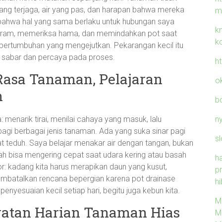
ang terjaga, air yang pas, dan harapan bahwa mereka
m
bahwa hal yang sama berlaku untuk hubungan saya
k
nyiram, memeriksa hama, dan memindahkan pot saat
k
ertumbuhan yang mengejutkan. Pekarangan kecil itu
k sabar dan percaya pada proses.
h
Rasa Tanaman, Pelajaran
o
n
b
n
 menarik tirai, menilai cahaya yang masuk, lalu
agi berbagai jenis tanaman. Ada yang suka sinar pagi
sl
at teduh. Saya belajar menakar air dengan tangan, bukan
nah bisa mengering cepat saat udara kering atau basah
h
or: kadang kita harus merapikan daun yang kusut,
p
embatalkan rencana bepergian karena pot drainase
hi
 penyesuaian kecil setiap hari, begitu juga kebun kita.
M
awatan Harian Tanaman Hias
M