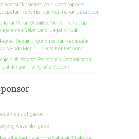
ksplorasi Ekosistem Web Kontemporer:
ecepatan Transmisi dan Keamanan Data siber
enakar Peran Stabilitas Server Terhadap
engalaman Selancar di Jagat Virtual
ntegrasi Desain Ergonomis dan Kecepatan
kses Pada Media Hiburan Kontemporer
enjelajahi Ragam Permainan Ketangkasan
rtual dengan Fitur Grafis Modern
Sponsor
paceman slot gacor
ahjong ways slot gacor
ttps://thezoeflower.com/hahawin88-slotbet-