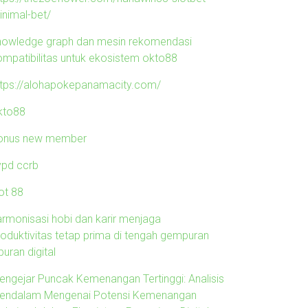
inimal-bet/
nowledge graph dan mesin rekomendasi
ompatibilitas untuk ekosistem okto88
ttps://alohapokepanamacity.com/
kto88
onus new member
ypd ccrb
ot 88
armonisasi hobi dan karir menjaga
roduktivitas tetap prima di tengah gempuran
buran digital
engejar Puncak Kemenangan Tertinggi: Analisis
endalam Mengenai Potensi Kemenangan