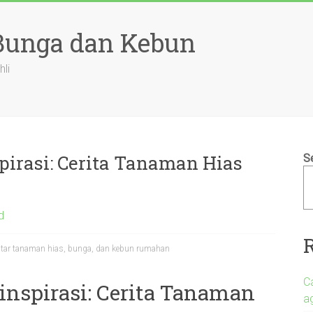
 Bunga dan Kebun
hli
rasi: Cerita Tanaman Hias
S
d
eputar tanaman hias, bunga, dan kebun rumahan
C
spirasi: Cerita Tanaman
a