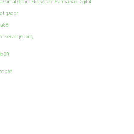
aksimal dalam Ekosistem Permainan Digital
lot gacor
ila88
ot server jepang
io88
ot bet