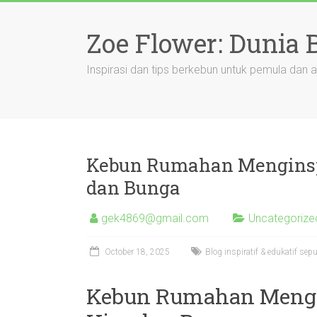
Skip
to
Zoe Flower: Dunia
content
Inspirasi dan tips berkebun untuk pemula dan a
Kebun Rumahan Menginspi
dan Bunga
gek4869@gmail.com
Uncategorize
October 18, 2025
Blog inspiratif & edukatif s
Kebun Rumahan Mengin