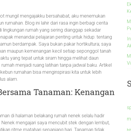
E
K
u pot mungil mengajakku bersahabat, aku menemukan
M
rumahan. Blog ini lahir dari rasa ingin berbagi cerita
P
di lingkungan rumah yang sering dianggap sekadar
napak menandai pelajaran penting untuk hidup: tentang
I
namun berdampak. Saya bukan pakar hortikultura; saya
A
lahan maupun kemenangan kecil setiap seponggol tanah
M
ktu yang tepat untuk siram hingga melihat daun
Vi
rumah menjadi ruang latihan tanpa jadwal baku. Artikel
kebun rumahan bisa menginspirasi kita untuk lebih
klus alam.
Bersama Tanaman: Kenangan
s
man di halaman belakang rumah nenek selalu hadir
m
h. Nenek mengajari saya mencubit stek dengan lembut,
kan ritme matahari sepanjang hari. Tanaman tidak
h