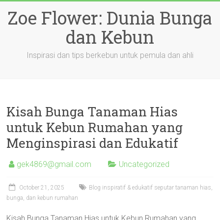
Skip
Zoe Flower: Dunia Bunga
to
content
dan Kebun
Inspirasi dan tips berkebun untuk pemula dan ahli
Kisah Bunga Tanaman Hias
untuk Kebun Rumahan yang
Menginspirasi dan Edukatif
gek4869@gmail.com
Uncategorized
October 21, 2025
Blog inspiratif & edukatif seputar tanaman hias,
bunga, dan kebun rumahan
Kisah Bunga Tanaman Hias untuk Kebun Rumahan yang