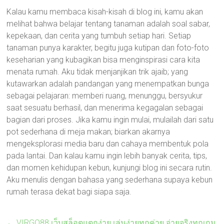
Kalau kamu membaca kisah-kisah di blog ini, kamu akan
melihat bahwa belajar tentang tanaman adalah soal sabar,
kepekaan, dan cerita yang tumbuh setiap hari. Setiap
tanaman punya karakter, begitu juga kutipan dan foto-foto
keseharian yang kubagikan bisa menginspirasi cara kita
menata rumah. Aku tidak menjanjikan trik ajaib; yang
kutawarkan adalah pandangan yang menempatkan bunga
sebagai pelajaran: memberi ruang, menunggu, bersyukur
saat sesuatu berhasil, dan menerima kegagalan sebagai
bagian dari proses. Jika kamu ingin mulai, mulailah dari satu
pot sederhana di meja makan; biarkan akarnya
mengeksplorasi media baru dan cahaya membentuk pola
pada lantai. Dan kalau kamu ingin lebih banyak cerita, tips,
dan momen kehidupan kebun, kunjungi blog ini secara rutin.
Aku menulis dengan bahasa yang sederhana supaya kebun
rumah terasa dekat bagi siapa saja.
←
VIRGO88 เว็บสล็อตแตกง่าย เล่นง่ายทุกค่าย จ่ายจริงทุกเกม