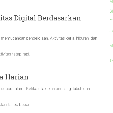
M
S
as Digital Berdasarkan
F
sl
memudahkan pengelolaan. Aktivitas kerja, hiburan, dan
M
vitas tetap rapi.
sl
a Harian
 secara alami. Ketika dilakukan berulang, tubuh dan
alani tanpa beban.