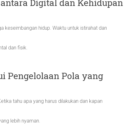
ntara Digital dan Kehidupan
ga keseimbangan hidup. Waktu untuk istirahat dan
al dan fisik.
ui Pengelolaan Pola yang
etika tahu apa yang harus dilakukan dan kapan
yang lebih nyaman.