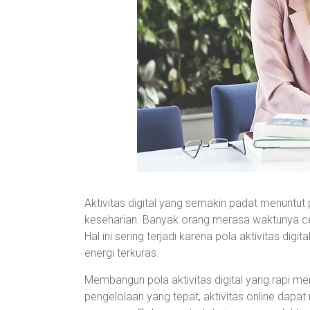
Aktivitas digital yang semakin padat menuntut
keseharian. Banyak orang merasa waktunya cep
Hal ini sering terjadi karena pola aktivitas dig
energi terkuras.
Membangun pola aktivitas digital yang rapi me
pengelolaan yang tepat, aktivitas online dapa