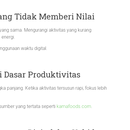
ang Tidak Memberi Nilai
i yang sama. Mengurangi aktivitas yang kurang
energi.
ggunaan waktu digital.
i Dasar Produktivitas
a panjang. Ketika aktivitas tersusun rapi, fokus lebih
sumber yang tertata seperti
kamafoods.com
.