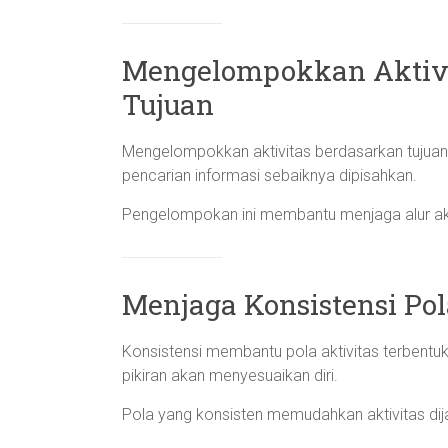
Mengelompokkan Aktivit
Tujuan
Mengelompokkan aktivitas berdasarkan tujuan 
pencarian informasi sebaiknya dipisahkan.
Pengelompokan ini membantu menjaga alur akti
Menjaga Konsistensi Pol
Konsistensi membantu pola aktivitas terbentuk
pikiran akan menyesuaikan diri.
Pola yang konsisten memudahkan aktivitas dij