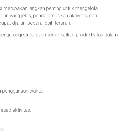
api merupakan langkah penting untuk mengelola
alan yang jelas, pengelompokan aktivitas, dan
dapat dijalani secara lebih terarah.
engurangi stres, dan meningkatkan produktivitas dalam
i penggunaan waktu.
tiap aktivitas.
n.