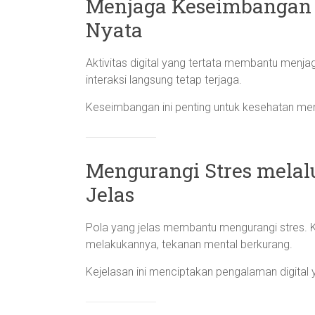
Menjaga Keseimbangan a
Nyata
Aktivitas digital yang tertata membantu menja
interaksi langsung tetap terjaga.
Keseimbangan ini penting untuk kesehatan ment
Mengurangi Stres melal
Jelas
Pola yang jelas membantu mengurangi stres. K
melakukannya, tekanan mental berkurang.
Kejelasan ini menciptakan pengalaman digital 