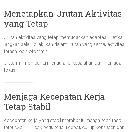
Menetapkan Urutan Aktivitas
yang Tetap
Urutan aktivitas yang tetap memudahkan adaptasi. Ketika
langkah selalu dilakukan dalam urutan yang sama, aktivitas
terasa lebih otomatis.
Urutan ini membantu mengurangi kesalahan dan menjaga
fokus.
Menjaga Kecepatan Kerja
Tetap Stabil
Kecepatan kerja yang stabil membantu menghindari rasa
terburu-buru. Tidak perlu terlalu cepat, cukup konsisten dan