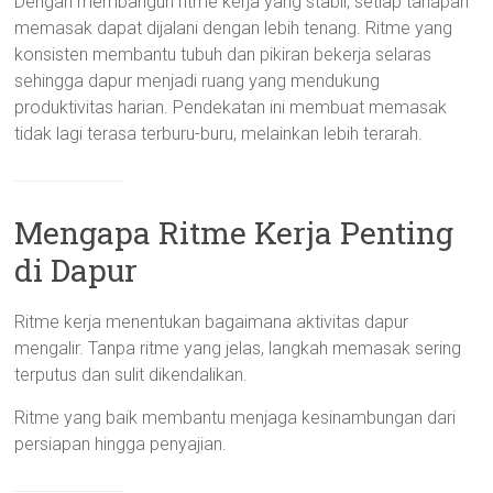
Dengan membangun ritme kerja yang stabil, setiap tahapan
memasak dapat dijalani dengan lebih tenang. Ritme yang
konsisten membantu tubuh dan pikiran bekerja selaras
sehingga dapur menjadi ruang yang mendukung
produktivitas harian. Pendekatan ini membuat memasak
tidak lagi terasa terburu-buru, melainkan lebih terarah.
Mengapa Ritme Kerja Penting
di Dapur
Ritme kerja menentukan bagaimana aktivitas dapur
mengalir. Tanpa ritme yang jelas, langkah memasak sering
terputus dan sulit dikendalikan.
Ritme yang baik membantu menjaga kesinambungan dari
persiapan hingga penyajian.