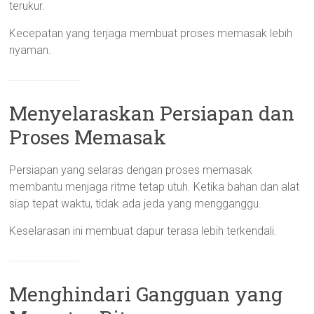
terukur.
Kecepatan yang terjaga membuat proses memasak lebih
nyaman.
Menyelaraskan Persiapan dan
Proses Memasak
Persiapan yang selaras dengan proses memasak
membantu menjaga ritme tetap utuh. Ketika bahan dan alat
siap tepat waktu, tidak ada jeda yang mengganggu.
Keselarasan ini membuat dapur terasa lebih terkendali.
Menghindari Gangguan yang