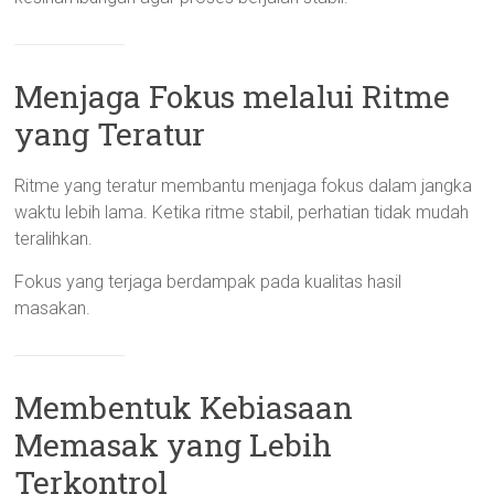
Menjaga Fokus melalui Ritme
yang Teratur
Ritme yang teratur membantu menjaga fokus dalam jangka
waktu lebih lama. Ketika ritme stabil, perhatian tidak mudah
teralihkan.
Fokus yang terjaga berdampak pada kualitas hasil
masakan.
Membentuk Kebiasaan
Memasak yang Lebih
Terkontrol