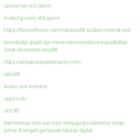
spaceman slot gacor
mahjong ways slot gacor
https://thezoeflower.com/hahawin88-slotbet-minimal-bet/
knowledge graph dan mesin rekomendasi kompatibilitas
untuk ekosistem okto88
https://alohapokepanamacity.com/
okto88
bonus new member
nypd ccrb
slot 88
harmonisasi hobi dan karir menjaga produktivitas tetap
prima di tengah gempuran hiburan digital