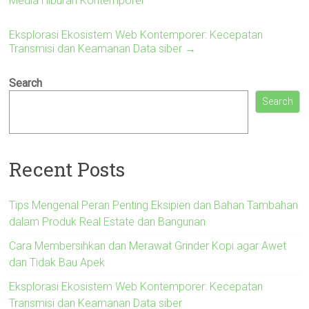
Media Hiburan Kontemporer
Eksplorasi Ekosistem Web Kontemporer: Kecepatan
Transmisi dan Keamanan Data siber
→
Search
Search
Recent Posts
Tips Mengenal Peran Penting Eksipien dan Bahan Tambahan
dalam Produk Real Estate dan Bangunan
Cara Membersihkan dan Merawat Grinder Kopi agar Awet
dan Tidak Bau Apek
Eksplorasi Ekosistem Web Kontemporer: Kecepatan
Transmisi dan Keamanan Data siber