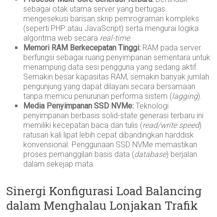
sebagai otak utama server yang bertugas
mengesekusi barisan skrip pemrograman kompleks
(seperti PHP atau JavaScript) serta mengurai logika
algoritma web secara
real-time
.
Memori RAM Berkecepatan Tinggi:
RAM pada server
berfungsi sebagai ruang penyimpanan sementara untuk
menampung data sesi pengguna yang sedang aktif.
Semakin besar kapasitas RAM, semakin banyak jumlah
pengunjung yang dapat dilayani secara bersamaan
tanpa memicu penurunan performa sistem (
lagging
).
Media Penyimpanan SSD NVMe:
Teknologi
penyimpanan berbasis solid-state generasi terbaru ini
memiliki kecepatan baca dan tulis (
read/write speed
)
ratusan kali lipat lebih cepat dibandingkan harddisk
konvensional. Penggunaan SSD NVMe memastikan
proses pemanggilan basis data (
database
) berjalan
dalam sekejap mata.
Sinergi Konfigurasi Load Balancing
dalam Menghalau Lonjakan Trafik