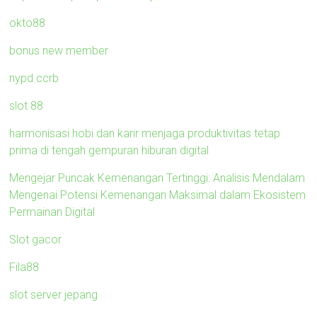
okto88
bonus new member
nypd ccrb
slot 88
harmonisasi hobi dan karir menjaga produktivitas tetap
prima di tengah gempuran hiburan digital
Mengejar Puncak Kemenangan Tertinggi: Analisis Mendalam
Mengenai Potensi Kemenangan Maksimal dalam Ekosistem
Permainan Digital
Slot gacor
Fila88
slot server jepang