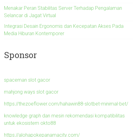
Menakar Peran Stabilitas Server Terhadap Pengalaman
Selancar di Jagat Virtual
Integrasi Desain Ergonomis dan Kecepatan Akses Pada
Media Hiburan Kontemporer
Sponsor
spaceman slot gacor
mahjong ways slot gacor
https://thezoeflower.com/hahawin88-slotbet-minimal-bet/
knowledge graph dan mesin rekomendasi kompatibilitas
untuk ekosistem okto88
https://alohapokepanamacity.com/