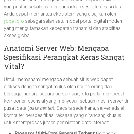
yang instan sekaligus mengamankan sesi otentikasi data,
Anda dapat memantau ekosistem yang disajikan oleh
ijobet.pro
sebagai salah satu model portal digital modern
yang mengutamakan kecepatan transmisi dan stabilitas
akses global.
Anatomi Server Web: Mengapa
Spesifikasi Perangkat Keras Sangat
Vital?
Untuk memahami mengapa sebuah situs web dapat
diakses dengan sangat mulus oleh ribuan orang dari
berbagai negara secara bersamaan, kita perlu membedah
komponen esensial yang menyusun sebuah mesin server di
pusat data (
data center
). Secara sederhana, server adalah
komputer berspesifikasi raksasa yang dirancang khusus
untuk memproses jutaan permintaan data internet:
Prosesor Multi-Core Generasi Terbaru:
Bertindak