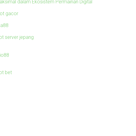
aksimal dalam Ekosistem Permainan Digital
lot gacor
ila88
ot server jepang
io88
ot bet