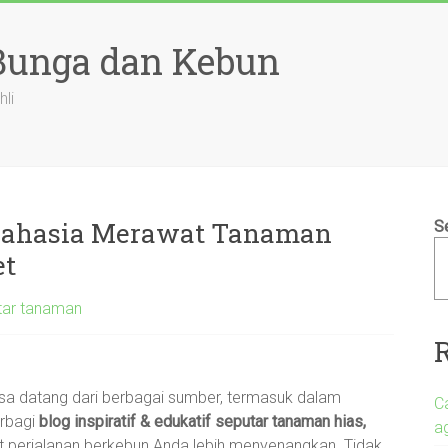
 Bunga dan Kebun
hli
Rahasia Merawat Tanaman
S
et
tar tanaman
a datang dari berbagai sumber, termasuk dalam
C
erbagi
blog inspiratif & edukatif seputar tanaman hias,
a
perjalanan berkebun Anda lebih menyenangkan. Tidak