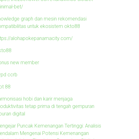
inimal-bet/
nowledge graph dan mesin rekomendasi
ompatibilitas untuk ekosistem okto88
ttps://alohapokepanamacity.com/
kto88
onus new member
ypd ccrb
ot 88
armonisasi hobi dan karir menjaga
roduktivitas tetap prima di tengah gempuran
buran digital
engejar Puncak Kemenangan Tertinggi: Analisis
endalam Mengenai Potensi Kemenangan