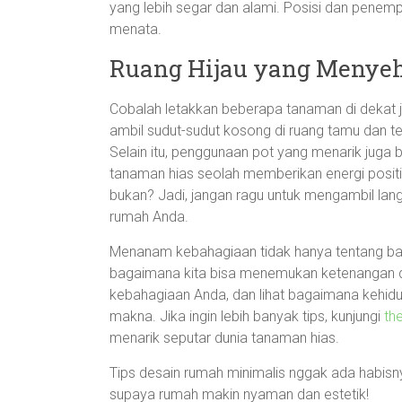
yang lebih segar dan alami. Posisi dan penem
menata.
Ruang Hijau yang Menye
Cobalah letakkan beberapa tanaman di dekat 
ambil sudut-sudut kosong di ruang tamu dan t
Selain itu, penggunaan pot yang menarik jug
tanaman hias seolah memberikan energi posi
bukan? Jadi, jangan ragu untuk mengambil lan
rumah Anda.
Menanam kebahagiaan tidak hanya tentang ba
bagaimana kita bisa menemukan ketenangan d
kebahagiaan Anda, dan lihat bagaimana kehidu
makna. Jika ingin lebih banyak tips, kunjungi
th
menarik seputar dunia tanaman hias.
Tips desain rumah minimalis nggak ada habisnya
supaya rumah makin nyaman dan estetik!