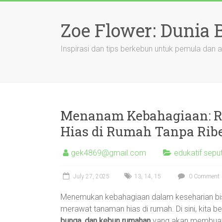
Skip
to
Zoe Flower: Dunia
content
Inspirasi dan tips berkebun untuk pemula dan a
Menanam Kebahagiaan: 
Hias di Rumah Tanpa Rib
gek4869@gmail.com
edukatif sepu
July 27, 2025
13
,
14
,
15
0 Comment
Menemukan kebahagiaan dalam keseharian bis
merawat tanaman hias di rumah. Di sini, kita b
bunga, dan kebun rumahan
yang akan membuat 