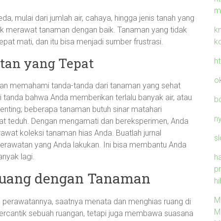
m
, mulai dari jumlah air, cahaya, hingga jenis tanah yang
k
untuk merawat tanaman dengan baik. Tanaman yang tidak
k
at mati, dan itu bisa menjadi sumber frustrasi.
tan yang Tepat
h
o
gan memahami tanda-tanda dari tanaman yang sehat
di tanda bahwa Anda memberikan terlalu banyak air, atau
b
enting; beberapa tanaman butuh sinar matahari
n
mpat teduh. Dengan mengamati dan bereksperimen, Anda
awat koleksi tanaman hias Anda. Buatlah jurnal
sl
erawatan yang Anda lakukan. Ini bisa membantu Anda
anyak lagi.
h
p
Ruang dengan Tanaman
hi
M
perawatannya, saatnya menata dan menghias ruang di
M
rcantik sebuah ruangan, tetapi juga membawa suasana