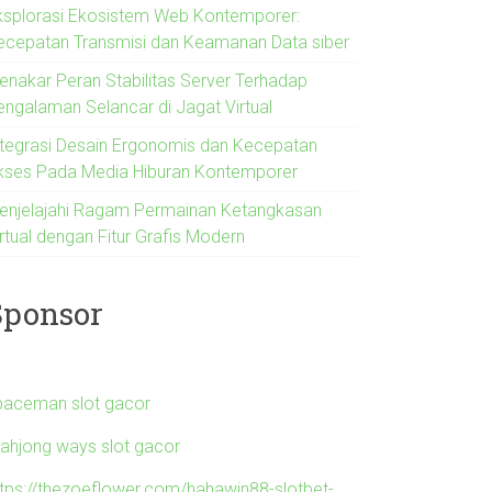
ksplorasi Ekosistem Web Kontemporer:
ecepatan Transmisi dan Keamanan Data siber
enakar Peran Stabilitas Server Terhadap
engalaman Selancar di Jagat Virtual
ntegrasi Desain Ergonomis dan Kecepatan
kses Pada Media Hiburan Kontemporer
enjelajahi Ragam Permainan Ketangkasan
rtual dengan Fitur Grafis Modern
Sponsor
paceman slot gacor
ahjong ways slot gacor
ttps://thezoeflower.com/hahawin88-slotbet-