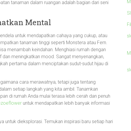
M
patan tanaman dalam ruangan adalah bagian dari seni
S
hatkan Mental
F
jendela untuk mendapatkan cahaya yang cukup, atau
sl
empatkan tanaman tinggi seperti Monstera atau Fern.
a bisa menambah keindahan. Menghiasi rumah dengan
M
tif dan meningkatkan mood. Sangat menyenangkan,
gkah pertama dalam menciptakan sudut-sudut hijau di
sl
gaimana cara merawatnya, tetapi juga tentang
alam setiap langkah yang kita ambil. Tanamkan
pan di rumah Anda mulai terasa lebih cerah dan penuh
ezoeflower
untuk mendapatkan lebih banyak informasi
 untuk dieksplorasi. Temukan inspirasi baru setiap hari