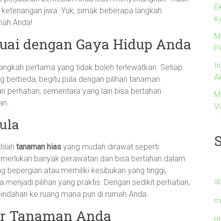
E
ketenangan jiwa. Yuk, simak beberapa langkah
K
mah Anda!
M
suai dengan Gaya Hidup Anda
P
I
angkah pertama yang tidak boleh terlewatkan. Setiap
A
g berbeda, begitu pula dengan pilihan tanaman.
perhatian, sementara yang lain bisa bertahan
M
an.
Vi
ula
ihlah
tanaman hias
yang mudah dirawat seperti
memerlukan banyak perawatan dan bisa bertahan dalam
g bepergian atau memiliki kesibukan yang tinggi,
s
 menjadi pilihan yang praktis. Dengan sedikit perhatian,
ndahan ke ruang mana pun di rumah Anda.
m
ar Tanaman Anda
h