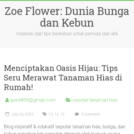
Skip
Zoe Flower: Dunia Bunga
to
content
dan Kebun
Inspirasi dan tips berkebun untuk pemula dan ahli
Menciptakan Oasis Hijau: Tips
Seru Merawat Tanaman Hias di
Rumah!
gek4869@gmail.com
seputar tanaman hias
July 26, 2025
13
,
14
,
15
0 Comment
Blog inspiratif & edukatif seputar tanaman hias, bunga, dan
kebun rumahan kini semakin diminati oleh banyak orang.