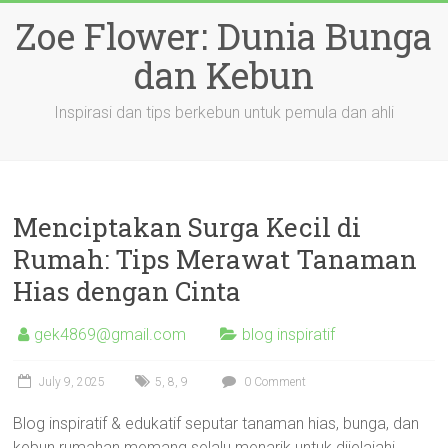
Skip
Zoe Flower: Dunia Bunga
to
content
dan Kebun
Inspirasi dan tips berkebun untuk pemula dan ahli
Menciptakan Surga Kecil di
Rumah: Tips Merawat Tanaman
Hias dengan Cinta
gek4869@gmail.com
blog inspiratif
July 9, 2025
5
,
8
,
9
0 Comment
Blog inspiratif & edukatif seputar tanaman hias, bunga, dan
kebun rumahan memang selalu menarik untuk dijelajahi.