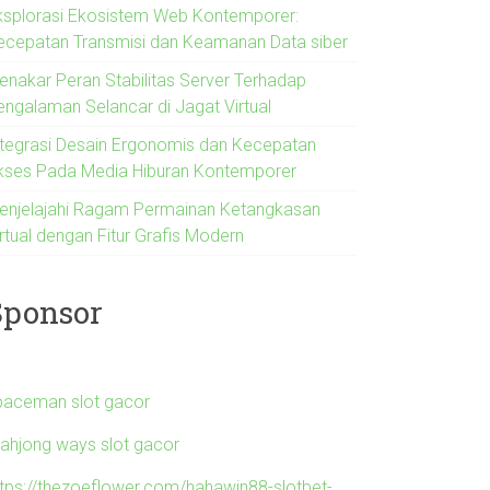
ksplorasi Ekosistem Web Kontemporer:
ecepatan Transmisi dan Keamanan Data siber
enakar Peran Stabilitas Server Terhadap
engalaman Selancar di Jagat Virtual
ntegrasi Desain Ergonomis dan Kecepatan
kses Pada Media Hiburan Kontemporer
enjelajahi Ragam Permainan Ketangkasan
rtual dengan Fitur Grafis Modern
Sponsor
paceman slot gacor
ahjong ways slot gacor
ttps://thezoeflower.com/hahawin88-slotbet-