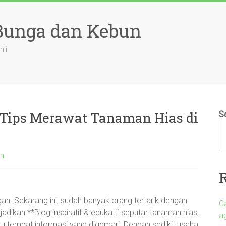
 Bunga dan Kebun
hli
 Tips Merawat Tanaman Hias di
S
an
gan. Sekarang ini, sudah banyak orang tertarik dengan
C
dikan **Blog inspiratif & edukatif seputar tanaman hias,
a
u tempat informasi yang digemari. Dengan sedikit usaha