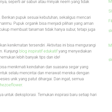
M
ya, seperti air sabun atau minyak neem yang tidak
S
. Berikan pupuk sesuai kebutuhan, sekaligus mencari
F
amanmu. Pupuk organik bisa menjadi pilihan yang aman
 cukup membuat tanaman tidak hanya subur, tetapi juga
sl
n kenikmatan tersendiri. Aktivitas ini bisa mengurangi
M
m. Kunjungi
blog inspiratif edukatif
yang menyediakan
emukan lebih banyak tips dan ide!
sl
bisa menikmati keindahan dan suasana segar yang
 untuk selalu mencintai dan merawat mereka dengan
esies unik yang patut dihargai. Dan ingat, semua
thezoeflower
.
 untuk dieksplorasi. Temukan inspirasi baru setiap hari