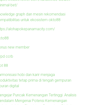
inimal-bet/
nowledge graph dan mesin rekomendasi
ompatibilitas untuk ekosistem okto88
ttps://alohapokepanamacity.com/
kto88
onus new member
ypd ccrb
ot 88
armonisasi hobi dan karir menjaga
roduktivitas tetap prima di tengah gempuran
buran digital
engejar Puncak Kemenangan Tertinggi: Analisis
endalam Mengenai Potensi Kemenangan