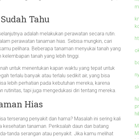
m
 Sudah Tahu
k
k
selanjutnya adalah melakukan perawatan secara rutin.
h
alam perawatan tanaman hias. Sebisa mungkin, cari
g kamu pelihara. Beberapa tanaman menyukai tanah yang
o
 kelembapan tanah yang lebih tinggi.
b
anah untuk menentukan kapan waktu yang tepat untuk
n
 terlalu banyak atau terlalu sedikit air, yang bisa
sa lebih perhatian pada kebutuhan mereka, karena
sl
utinitas, tapi juga mengedukasi diri tentang mereka.
h
aman Hias
p
hi
a terserang penyakit dan hama? Masalah ini sering kali
M
a kesehatan tanaman. Periksalah daun dan batang
M
nda-tanda serangan atau penyakit. Jika kamu melihat