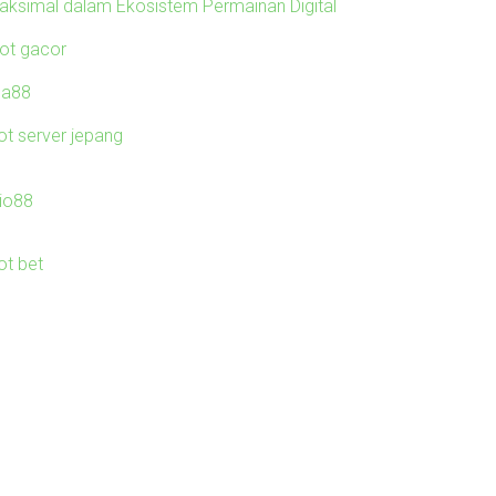
aksimal dalam Ekosistem Permainan Digital
lot gacor
ila88
ot server jepang
io88
ot bet