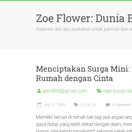
Skip
to
Zoe Flower: Dunia
content
Inspirasi dan tips berkebun untuk pemula dan a
Menciptakan Surga Mini:
Rumah dengan Cinta
gek4869@gmail.com
hias bunga d
July 12, 2025
13
,
14
,
15
0 Comment
Memiliki taman di rumah tak lagi jadi angan-an
gaya hidup yang lebih dekat dengan alam, menja
bunga, dan kebun rumahan** sebagai salah sat