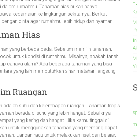
E
 di dalam rumahmu. Tanaman hias bukan hanya
K
bawa kedamaian ke lingkungan sekitarnya. Berikut
s dengan cinta agar rumahmu lebih hidup dan nyaman.
M
P
aman Hias
I
A
utuhan yang berbeda-beda. Sebelum memilih tanaman,
ocok untuk kondisi di rumahmu. Misalnya, apakah tanah
M
ukup cahaya alami? Ada beberapa tanaman yang bisa
Vi
ntara yang lain membutuhkan sinar matahari langsung
lim Ruangan
kan adalah suhu dan kelembapan ruangan. Tanaman tropis
s
nyaman berada di suhu yang lebih hangat. Sebaliknya,
empat yang kering dan hangat. Jika kamu tinggal di
m
ngkan untuk menggunakan tanaman yang memang dapat
aman. Jangan ragu untuk melakukan riset dan belajar,
h