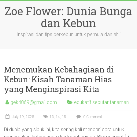
Skip
Zoe Flower: Dunia Bunga
to
content
dan Kebun
Inspirasi dan tips berkebun untuk pemula dan ahli
Menemukan Kebahagiaan di
Kebun: Kisah Tanaman Hias
yang Menginspirasi Kita
gek4869@gmail.com
edukatif seputar tanaman
July 19, 2025
13
,
14
,
15
0 Comment
Di dunia yang sibuk ini, kita sering kali mencari cara untuk
menemukan ketenangan dan kebahagiaan. Blog inspiratif &