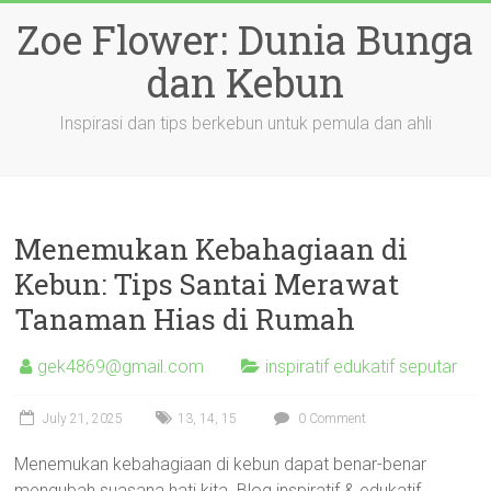
Skip
Zoe Flower: Dunia Bunga
to
content
dan Kebun
Inspirasi dan tips berkebun untuk pemula dan ahli
Menemukan Kebahagiaan di
Kebun: Tips Santai Merawat
Tanaman Hias di Rumah
gek4869@gmail.com
inspiratif edukatif seputar
July 21, 2025
13
,
14
,
15
0 Comment
Menemukan kebahagiaan di kebun dapat benar-benar
mengubah suasana hati kita. Blog inspiratif & edukatif