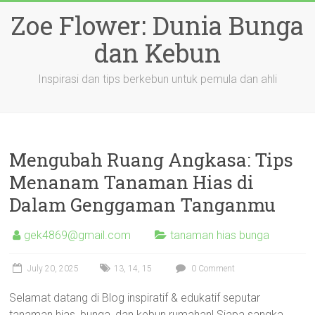
Skip
Zoe Flower: Dunia Bunga
to
content
dan Kebun
Inspirasi dan tips berkebun untuk pemula dan ahli
Mengubah Ruang Angkasa: Tips
Menanam Tanaman Hias di
Dalam Genggaman Tanganmu
gek4869@gmail.com
tanaman hias bunga
July 20, 2025
13
,
14
,
15
0 Comment
Selamat datang di Blog inspiratif & edukatif seputar
tanaman hias, bunga, dan kebun rumahan! Siapa sangka