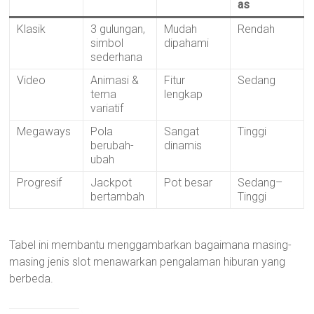
as
Klasik
3 gulungan,
Mudah
Rendah
simbol
dipahami
sederhana
Video
Animasi &
Fitur
Sedang
tema
lengkap
variatif
Megaways
Pola
Sangat
Tinggi
berubah-
dinamis
ubah
Progresif
Jackpot
Pot besar
Sedang–
bertambah
Tinggi
Tabel ini membantu menggambarkan bagaimana masing-
masing jenis slot menawarkan pengalaman hiburan yang
berbeda.