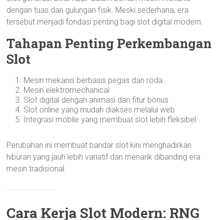
dengan tuas dan gulungan fisik. Meski sederhana, era
tersebut menjadi fondasi penting bagi slot digital modern.
Tahapan Penting Perkembangan
Slot
Mesin mekanis berbasis pegas dan roda
Mesin elektromechanical
Slot digital dengan animasi dan fitur bonus
Slot online yang mudah diakses melalui web
Integrasi mobile yang membuat slot lebih fleksibel
Perubahan ini membuat bandar slot kini menghadirkan
hiburan yang jauh lebih variatif dan menarik dibanding era
mesin tradisional.
Cara Kerja Slot Modern: RNG