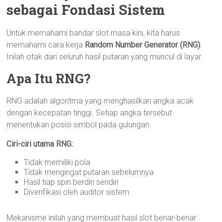
sebagai Fondasi Sistem
Untuk memahami bandar slot masa kini, kita harus
memahami cara kerja
Random Number Generator (RNG)
.
Inilah otak dari seluruh hasil putaran yang muncul di layar.
Apa Itu RNG?
RNG adalah algoritma yang menghasilkan angka acak
dengan kecepatan tinggi. Setiap angka tersebut
menentukan posisi simbol pada gulungan.
Ciri-ciri utama RNG:
Tidak memiliki pola
Tidak mengingat putaran sebelumnya
Hasil tiap spin berdiri sendiri
Diverifikasi oleh auditor sistem
Mekanisme inilah yang membuat hasil slot benar-benar