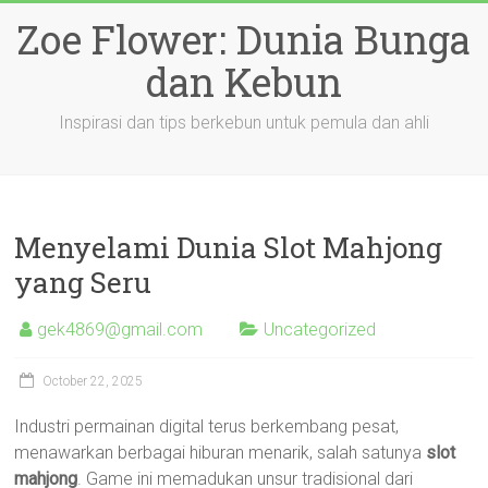
Skip
Zoe Flower: Dunia Bunga
to
content
dan Kebun
Inspirasi dan tips berkebun untuk pemula dan ahli
Menyelami Dunia Slot Mahjong
yang Seru
gek4869@gmail.com
Uncategorized
October 22, 2025
Industri permainan digital terus berkembang pesat,
menawarkan berbagai hiburan menarik, salah satunya
slot
mahjong
. Game ini memadukan unsur tradisional dari