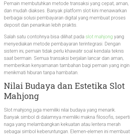
Pemain membutuhkan metode transaksi yang cepat, aman,
dan mudah diakses. Banyak platform slot kini menawarkan
berbagai solusi pembayaran digital yang membuat proses
deposit dan penarikan lebih praktis.
Salah satu contohnya bisa dilihat pada
slot mahjong
yang
menyediakan metode pembayaran terintegrasi. Dengan
sistem ini, pemain tidak perlu khawatir soal kendala teknis
saat bermain. Semua transaksi berjalan lancar dan aman,
memberikan kenyamanan tambahan bagi pemain yang ingin
menikmati hiburan tanpa hambatan.
Nilai Budaya dan Estetika Slot
Mahjong
Slot mahjong juga memiliki nilai budaya yang menarik.
Banyak simbol di dalamnya memiliki makna filosofis, seperti
naga yang melambangkan kekuatan atau lentera merah
sebagai simbol keberuntungan. Elemen-elemen ini membuat