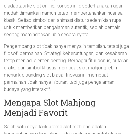
diadaptasi ke slot online, konsep ini disederhanakan agar
mudah dimainkan namun tetap mempertahankan nuansa
klasik. Setiap simbol dan animasi diatur sedemikian rupa
untuk memberikan pengalaman autentik, seolah pemain
sedang memindahkan ubin secara nyata.
Pengembang slot tidak hanya menyalin tampilan, tetapi juga
filosofi permainan. Strategi, keberuntungan, dan kesabaran
tetap menjadi elemen penting. Berbagai fitur bonus, putaran
gratis, dan simbol khusus membuat slot mahjong lebih
menarik dibanding slot biasa. Inovasi ini membuat
permainan tidak hanya hiburan, tapi juga pengalaman
budaya yang interaktif.
Mengapa Slot Mahjong
Menjadi Favorit
Salah satu daya tarik utama slot mahjong adalah
kemudahannya dimainkan. Tidak perlu menghafal aturan