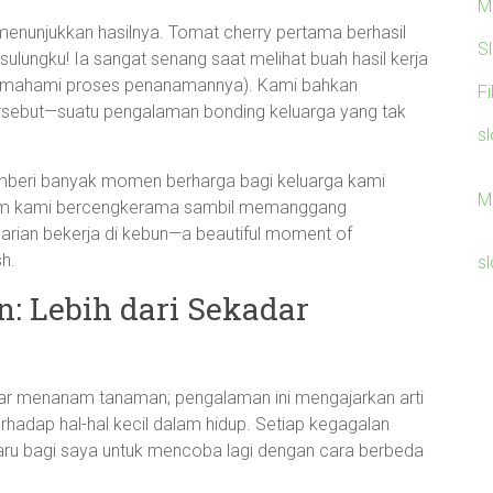
M
i menunjukkan hasilnya. Tomat cherry pertama berhasil
S
ulungku! Ia sangat senang saat melihat buah hasil kerja
memahami proses penanamannya). Kami bahkan
F
sebut—suatu pengalaman bonding keluarga yang tak
sl
emberi banyak momen berharga bagi keluarga kami
M
lam kami bercengkerama sambil memanggang
arian bekerja di kebun—a beautiful moment of
sh.
sl
: Lebih dari Sekadar
ekadar menanam tanaman; pengalaman ini mengajarkan arti
hadap hal-hal kecil dalam hidup. Setiap kegagalan
u bagi saya untuk mencoba lagi dengan cara berbeda