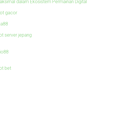
aksimal dalam Ekosistem Permainan Digital
lot gacor
ila88
ot server jepang
io88
ot bet