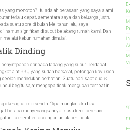
E
tas yang monoton? Itu adalah perasaan yang saya alami
K
utar terlalu cepat, sementara saya dan keluarga justru
M
a suatu sore di bulan Mei tahun lalu, saya
P
l namun signifikan di sudut belakang rumah kami. Dan
n melalui kebun rumahan dimulai.
I
A
lik Dinding
M
Vi
t penyimpanan daripada ladang yang subur. Terdapat
gkat alat BBQ yang sudah berkarat, potongan kayu sisa
seolah merindukan perhatian. Suatu hari, saat duduk
muncul begitu saja: mengapa tidak mengubah tempat ini
i keraguan diri sendiri. “Apa mungkin aku bisa
s
ingat betapa menyenangkannya masa kecil bermain
atan itu memberi dorongan untuk bertindak.
m
h