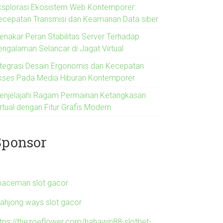
ksplorasi Ekosistem Web Kontemporer:
ecepatan Transmisi dan Keamanan Data siber
enakar Peran Stabilitas Server Terhadap
engalaman Selancar di Jagat Virtual
ntegrasi Desain Ergonomis dan Kecepatan
kses Pada Media Hiburan Kontemporer
enjelajahi Ragam Permainan Ketangkasan
rtual dengan Fitur Grafis Modern
Sponsor
paceman slot gacor
ahjong ways slot gacor
ttps://thezoeflower.com/hahawin88-slotbet-