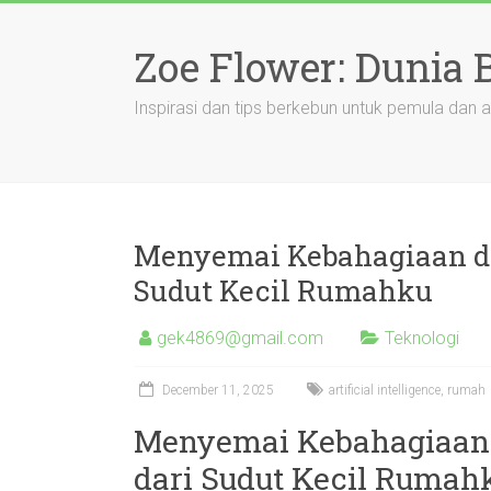
Skip
to
Zoe Flower: Dunia
content
Inspirasi dan tips berkebun untuk pemula dan a
Menyemai Kebahagiaan di
Sudut Kecil Rumahku
gek4869@gmail.com
Teknologi
December 11, 2025
artificial intelligence
,
rumah
Menyemai Kebahagiaan 
dari Sudut Kecil Rumah