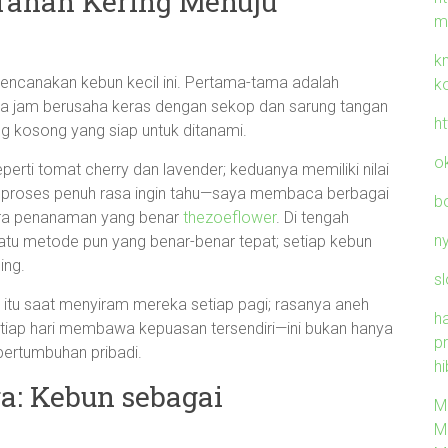
 Tanah Kering Menuju
m
k
encanakan kebun kecil ini. Pertama-tama adalah
k
pa jam berusaha keras dengan sekop dan sarung tangan
h
ng kosong yang siap untuk ditanami.
o
rti tomat cherry dan lavender; keduanya memiliki nilai
di proses penuh rasa ingin tahu—saya membaca berbagai
b
cara penanaman yang benar
thezoeflower
. Di tengah
n
satu metode pun yang benar-benar tepat; setiap kebun
ing.
sl
itu saat menyiram mereka setiap pagi; rasanya aneh
h
setiap hari membawa kepuasan tersendiri—ini bukan hanya
p
 pertumbuhan pribadi.
hi
: Kebun sebagai
M
M