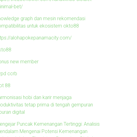
inimal-bet/
nowledge graph dan mesin rekomendasi
ompatibilitas untuk ekosistem okto88
ttps://alohapokepanamacity.com/
kto88
onus new member
ypd ccrb
ot 88
armonisasi hobi dan karir menjaga
roduktivitas tetap prima di tengah gempuran
buran digital
engejar Puncak Kemenangan Tertinggi: Analisis
endalam Mengenai Potensi Kemenangan