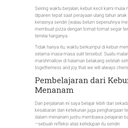
Seiring waktu berjalan, kebun kecil kami mula
dipanen tepat saat perayaan ulang tahun anak s
kerasnya sendiri (walau belum sepenuhnya 
membuat pizza dengan tomat-tomat segar ter
ternilai harganya.
Tidak hanya itu; waktu berkumpul di kebun m
selama masa-masa sulit tersebut. Suatu ma
marshmallow di halaman belakang setelah seh
togetherness and joy that we will always cheri
Pembelajaran dari Kebun
Menanam
Dari perjalanan ini saya belajar lebih dari s
kesabaran dan ketekunan juga penghargaan ter
dalam menanam justru membawa pelajaran bar
—sebuah refleksi atas kehidupan itu sendiri.