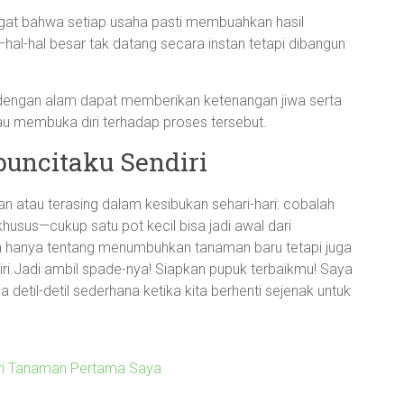
gat bahwa setiap usaha pasti membuahkan hasil
l-hal besar tak datang secara instan tetapi dibangun
engan alam dapat memberikan ketenangan jiwa serta
mau membuka diri terhadap proses tersebut.
uncitaku Sendiri
an atau terasing dalam kesibukan sehari-hari: cobalah
khusus—cukup satu pot kecil bisa jadi awal dari
kan hanya tentang menumbuhkan tanaman baru tetapi juga
ri.Jadi ambil spade-nya! Siapkan pupuk terbaikmu! Saya
til-detil sederhana ketika kita berhenti sejenak untuk
Dari Tanaman Pertama Saya