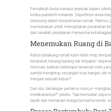
Pernahkah Anda merasa terjebak dalam rutini
ketika pandemi melanda. Sepertinya dunia berp
terkurung dalam kenyamanan rumah. Namun, pad
memutuskan untuk menciptakan perubahan keci
dari sanalah, perjalanan menyemai kebahagiaa
Menemukan Ruang di Ba
Kebun belakang rumah kami lebih mirip tempa
tumpukan barang-barang tak terpakai—seperan
renovasi, bahkan beberapa tanaman mati yang 
sambil menghirup secangkir kopi hangat, ide 
menjadi sebuah kebun?
Dari situ, tantangan pertama muncul—menghadap
melakukannya?” pikirku. Tapi kemudian saya 
tanah dan menanam bunga bersama nenek. Ing