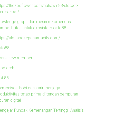
ttps://thezoeflower.com/hahawin88-slotbet-
inimal-bet/
nowledge graph dan mesin rekomendasi
ompatibilitas untuk ekosistem okto88
ttps://alohapokepanamacity.com/
kto88
onus new member
ypd ccrb
ot 88
armonisasi hobi dan karir menjaga
roduktivitas tetap prima di tengah gempuran
buran digital
engejar Puncak Kemenangan Tertinggi: Analisis