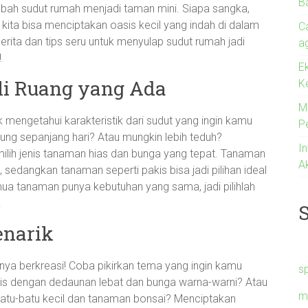
B
ubah sudut rumah menjadi taman mini. Siapa sangka,
, kita bisa menciptakan oasis kecil yang indah di dalam
C
 cerita dan tips seru untuk menyulap sudut rumah jadi
a
!
E
li Ruang yang Ada
K
M
mengetahui karakteristik dari sudut yang ingin kamu
P
sung sepanjang hari? Atau mungkin lebih teduh?
I
lih jenis tanaman hias dan bunga yang tepat. Tanaman
A
sedangkan tanaman seperti pakis bisa jadi pilihan ideal
emua tanaman punya kebutuhan yang sama, jadi pilihlah
!
narik
ya berkreasi! Coba pikirkan tema yang ingin kamu
s
is dengan dedaunan lebat dan bunga warna-warni? Atau
m
atu-batu kecil dan tanaman bonsai? Menciptakan