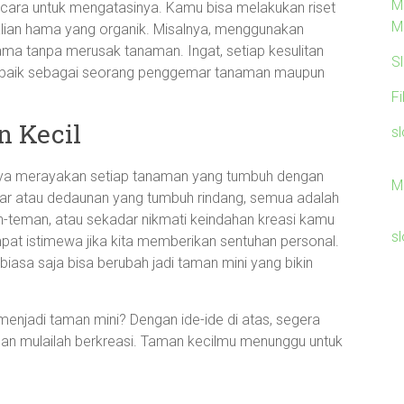
M
k cara untuk mengatasinya. Kamu bisa melakukan riset
M
lian hama yang organik. Misalnya, menggunakan
ama tanpa merusak tanaman. Ingat, setiap kesulitan
S
, baik sebagai seorang penggemar tanaman maupun
F
n Kecil
sl
tnya merayakan setiap tanaman yang tumbuh dengan
M
kar atau dedaunan yang tumbuh rindang, semua adalah
n-teman, atau sekadar nikmati keindahan kreasi kamu
sl
empat istimewa jika kita memberikan sentuhan personal.
iasa saja bisa berubah jadi taman mini yang bikin
njadi taman mini? Dengan ide-ide di atas, segera
, dan mulailah berkreasi. Taman kecilmu menunggu untuk