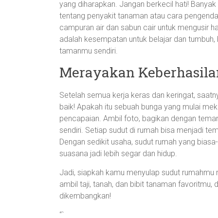
yang diharapkan. Jangan berkecil hati! Banya
tentang penyakit tanaman atau cara pengenda
campuran air dan sabun cair untuk mengusir h
adalah kesempatan untuk belajar dan tumbuh
tamanmu sendiri.
Merayakan Keberhasila
Setelah semua kerja keras dan keringat, saa
baik! Apakah itu sebuah bunga yang mulai me
pencapaian. Ambil foto, bagikan dengan tema
sendiri. Setiap sudut di rumah bisa menjadi t
Dengan sedikit usaha, sudut rumah yang biasa-b
suasana jadi lebih segar dan hidup.
Jadi, siapkah kamu menyulap sudut rumahmu me
ambil taji, tanah, dan bibit tanaman favoritmu
dikembangkan!
“`