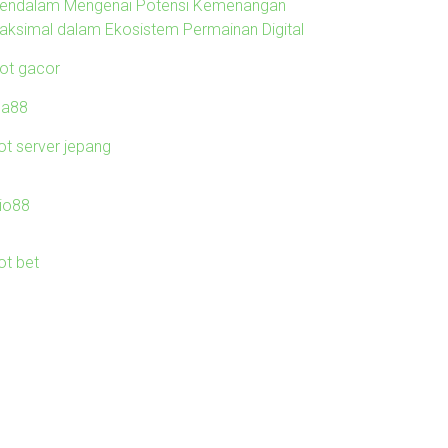
endalam Mengenai Potensi Kemenangan
aksimal dalam Ekosistem Permainan Digital
lot gacor
ila88
ot server jepang
io88
ot bet