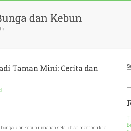
 Bunga dan Kebun
hli
di Taman Mini: Cerita dan
S
d
T
B
s, bunga, dan kebun rumahan selalu bisa memberi kita