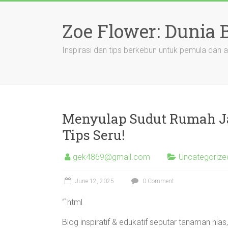
Skip
to
Zoe Flower: Dunia
content
Inspirasi dan tips berkebun untuk pemula dan a
Menyulap Sudut Rumah Ja
Tips Seru!
gek4869@gmail.com
Uncategorize
June 12, 2025
0 Comment
“`html
Blog inspiratif & edukatif seputar tanaman hia