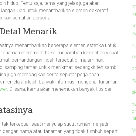
bih hidup. Tentu saja, tema yang jelas juga akan
h
. Jangan lupa untuk menambahkan elemen dekoratif
m
erikan sentuhan personal.
k
Detal Menarik
k
h
saatnya menambahkan beberapa elemen estetika untuk
u tanaman merambat bakal menambah keindahan visual.
o
mati pemandangan indah tersebut di malam hari.
di samping taman untuk menikmati secangkir teh sambil
b
sa juga membagikan cerita seputar perjalanan
n
k menjelajahi lebih banyak informasi mengenai tanaman
wer
. Di sana, kamu akan menemukan banyak tips dan
sl
h
atasinya
p
hi
, tak terkecuali saat menyulap sudut rumah menjadi
M
 dengan hama atau tanaman yang tidak tumbuh seperti