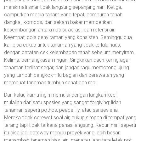
menikmati sinar tidak langsung sepanjang hari. Ketiga,
campurkan media tanam yang tepat: campuran tanah
dangkal, kompos, dan sekam bakar memberikan
keseimbangan antara nutrisi, aerasi, dan retensi air.
Keempat, pola penyiraman yang konsisten. Seminggu dua
kali bisa cukup untuk tanaman yang tidak terlalu haus,
dengan catatan cek kelembapan tanah sebelum menyiram.
Kelima, pemangkasan ringan. Singkirkan daun kering agar
tanaman terlihat segar, dan jangan ragu memotong ujung
yang tumbuh bengkok—itu bagian dari perawatan yang
membuat tanaman tumbuh sehat dan rapi.
Dan kalau kamu ingin memulai dengan langkah kecil,
mulailah dari satu spesies yang sangat forgiving: lidah
tanaman seperti pothos, peace lily, atau sansevieria.
Mereka tidak cerewet soal air, cukup simpan di tempat yang
terang tapi tidak terkena panas langsung. Kebun mini seperti
itu bisa jadi gateway menuju proyek yang lebih besar:
menambah tanaman hias lain, menata ulang tata letak pot,