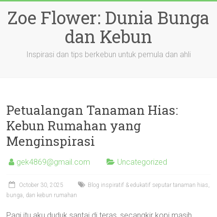
Skip
Zoe Flower: Dunia Bunga
to
content
dan Kebun
Inspirasi dan tips berkebun untuk pemula dan ahli
Petualangan Tanaman Hias:
Kebun Rumahan yang
Menginspirasi
gek4869@gmail.com
Uncategorized
October 30, 2025
Blog inspiratif & edukatif seputar tanaman hias,
bunga, dan kebun rumahan
Pagi itu aku duduk santai di teras, secangkir kopi masih