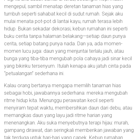
mengepul, sambil menatap deretan tanaman hias yang
tumbuh seperti sahabat kecil di sudut rumah. Sejak aku
mulai menata pot-pot di lantai kayu, rumah terasa lebih
hidup. Bukan sekadar dekorasi, kebun rumahan ini seperti
buku cerita tanpa halaman belakang—setiap daun punya
cerita, setiap batang punya nada. Dan ya, ada momen-
momen lucu juga: daun yang menjuntai terlalu jauh, atau
bunga yang tiba-tiba mengubah pola cahaya jadi sinar kecil
yang bikinku tersenyum. Itulah kenapa aku jatuh cinta pada
“petualangan” sederhana ini.
Kalau orang bertanya mengapa memilih tanaman hias
sebagai hobi, jawabannya sederhana: mereka mengubah
ritme hidup kita. Menunggu perawatan kecil seperti
menyiram tepat waktu, membersihkan daun dari debu, atau
memangkas daun yang layu jadi ritme harian yang
menenangkan. Aku suka menyebutnya terapi hijau: murah,
gampang dirawat, dan seringkali memberikan jawaban yang
tak terduga untuk hari-hari yang capek. Kebun rumahan