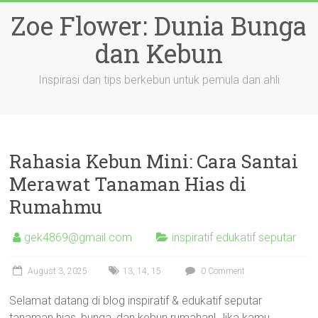
Skip
Zoe Flower: Dunia Bunga
to
content
dan Kebun
Inspirasi dan tips berkebun untuk pemula dan ahli
Rahasia Kebun Mini: Cara Santai
Merawat Tanaman Hias di
Rumahmu
gek4869@gmail.com
inspiratif edukatif seputar
August 3, 2025
13
,
14
,
15
0 Comment
Selamat datang di blog inspiratif & edukatif seputar
tanaman hias, bunga, dan kebun rumahan! Jika kamu