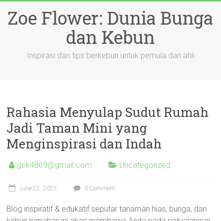
Skip
Zoe Flower: Dunia Bunga
to
content
dan Kebun
Inspirasi dan tips berkebun untuk pemula dan ahli
Rahasia Menyulap Sudut Rumah
Jadi Taman Mini yang
Menginspirasi dan Indah
gek4869@gmail.com
Uncategorized
June 22, 2025
0 Comment
Blog inspiratif & edukatif seputar tanaman hias, bunga, dan
kebun rumahan ini akan membawa Anda pada petualangan