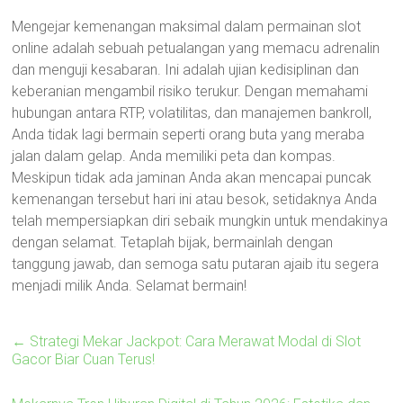
Mengejar kemenangan maksimal dalam permainan slot
online adalah sebuah petualangan yang memacu adrenalin
dan menguji kesabaran. Ini adalah ujian kedisiplinan dan
keberanian mengambil risiko terukur. Dengan memahami
hubungan antara RTP, volatilitas, dan manajemen bankroll,
Anda tidak lagi bermain seperti orang buta yang meraba
jalan dalam gelap. Anda memiliki peta dan kompas.
Meskipun tidak ada jaminan Anda akan mencapai puncak
kemenangan tersebut hari ini atau besok, setidaknya Anda
telah mempersiapkan diri sebaik mungkin untuk mendakinya
dengan selamat. Tetaplah bijak, bermainlah dengan
tanggung jawab, dan semoga satu putaran ajaib itu segera
menjadi milik Anda. Selamat bermain!
←
Strategi Mekar Jackpot: Cara Merawat Modal di Slot
Gacor Biar Cuan Terus!