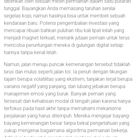
diberikan oleh sebuah mesin permainan dalam satu putaran
tunggal. Bayangkan Anda memasang taruhan senilai
segelas kopi, namun hasilnya bisa untuk membeli sebuah
kendaraan baru. Potensi pengembalian investasi yang
mencapai ribuan bahkan puluhan ribu kali lipat inilah yang
menjadi magnet terkuat, menarik jutaan pemain untuk terus
mencoba peruntungan mereka di gulungan digital setiap
harinya tanpa kenal lelah.
Namun, jalan menuju puncak kemenangan tersebut tidaklah
lurus dan mulus seperti jalan tol. Ia penuh dengan tikungan
tajam berupa volatilitas yang ekstrem, tanjakan terjal berupa
variansi negatif yang panjang, dan lubang jebakan berupa
manajemen emosi yang buruk. Banyak pemain yang
tersesat dan kehabisan modal di tengah jalan karena hanya
terfokus pada hasil akhir tanpa memahami mekanisme
perjalanan yang harus ditempuh. Mereka mengejar bayang-
bayang kemenangan besar tanpa bekal pengetahuan yang
cukup mengenai bagaimana algoritma permainan bekerja.