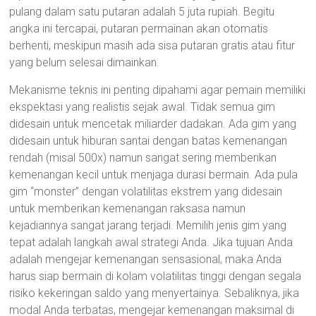
pulang dalam satu putaran adalah 5 juta rupiah. Begitu
angka ini tercapai, putaran permainan akan otomatis
berhenti, meskipun masih ada sisa putaran gratis atau fitur
yang belum selesai dimainkan.
Mekanisme teknis ini penting dipahami agar pemain memiliki
ekspektasi yang realistis sejak awal. Tidak semua gim
didesain untuk mencetak miliarder dadakan. Ada gim yang
didesain untuk hiburan santai dengan batas kemenangan
rendah (misal 500x) namun sangat sering memberikan
kemenangan kecil untuk menjaga durasi bermain. Ada pula
gim “monster” dengan volatilitas ekstrem yang didesain
untuk memberikan kemenangan raksasa namun
kejadiannya sangat jarang terjadi. Memilih jenis gim yang
tepat adalah langkah awal strategi Anda. Jika tujuan Anda
adalah mengejar kemenangan sensasional, maka Anda
harus siap bermain di kolam volatilitas tinggi dengan segala
risiko kekeringan saldo yang menyertainya. Sebaliknya, jika
modal Anda terbatas, mengejar kemenangan maksimal di