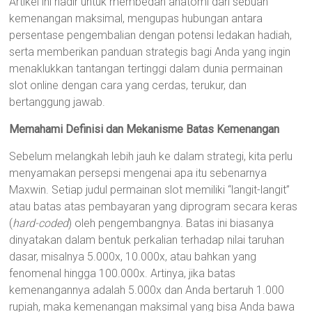
Artikel ini hadir untuk membedah anatomi dari sebuah
kemenangan maksimal, mengupas hubungan antara
persentase pengembalian dengan potensi ledakan hadiah,
serta memberikan panduan strategis bagi Anda yang ingin
menaklukkan tantangan tertinggi dalam dunia permainan
slot online dengan cara yang cerdas, terukur, dan
bertanggung jawab.
Memahami Definisi dan Mekanisme Batas Kemenangan
Sebelum melangkah lebih jauh ke dalam strategi, kita perlu
menyamakan persepsi mengenai apa itu sebenarnya
Maxwin. Setiap judul permainan slot memiliki “langit-langit”
atau batas atas pembayaran yang diprogram secara keras
(
hard-coded
) oleh pengembangnya. Batas ini biasanya
dinyatakan dalam bentuk perkalian terhadap nilai taruhan
dasar, misalnya 5.000x, 10.000x, atau bahkan yang
fenomenal hingga 100.000x. Artinya, jika batas
kemenangannya adalah 5.000x dan Anda bertaruh 1.000
rupiah, maka kemenangan maksimal yang bisa Anda bawa