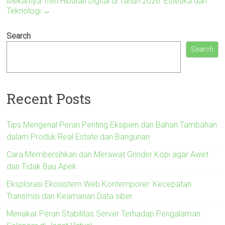
Mekarnya Tren Hiburan Digital di Tahun 2026: Estetika dan
Teknologi
→
Search
Search
Recent Posts
Tips Mengenal Peran Penting Eksipien dan Bahan Tambahan
dalam Produk Real Estate dan Bangunan
Cara Membersihkan dan Merawat Grinder Kopi agar Awet
dan Tidak Bau Apek
Eksplorasi Ekosistem Web Kontemporer: Kecepatan
Transmisi dan Keamanan Data siber
Menakar Peran Stabilitas Server Terhadap Pengalaman