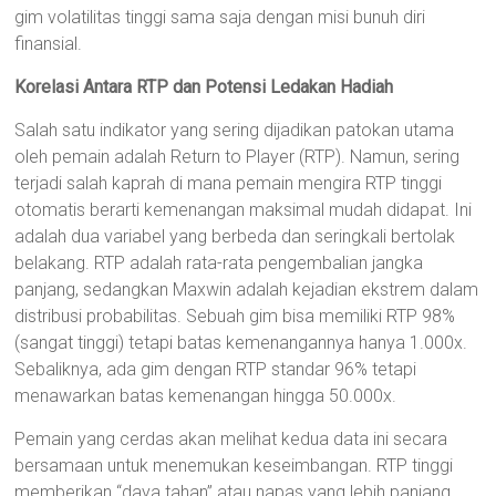
gim volatilitas tinggi sama saja dengan misi bunuh diri
finansial.
Korelasi Antara RTP dan Potensi Ledakan Hadiah
Salah satu indikator yang sering dijadikan patokan utama
oleh pemain adalah Return to Player (RTP). Namun, sering
terjadi salah kaprah di mana pemain mengira RTP tinggi
otomatis berarti kemenangan maksimal mudah didapat. Ini
adalah dua variabel yang berbeda dan seringkali bertolak
belakang. RTP adalah rata-rata pengembalian jangka
panjang, sedangkan Maxwin adalah kejadian ekstrem dalam
distribusi probabilitas. Sebuah gim bisa memiliki RTP 98%
(sangat tinggi) tetapi batas kemenangannya hanya 1.000x.
Sebaliknya, ada gim dengan RTP standar 96% tetapi
menawarkan batas kemenangan hingga 50.000x.
Pemain yang cerdas akan melihat kedua data ini secara
bersamaan untuk menemukan keseimbangan. RTP tinggi
memberikan “daya tahan” atau napas yang lebih panjang