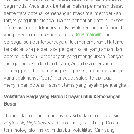
bagi modal Anda untuk bertahan dalam permainan dasar,
sementara potensi kemenangan maksimal memberikan
target yang ingin dicapai. Dalam pencarian data ini, akses
informasi menjadi kunci vital. Banyak pemain profesional
yang secara rutin memantau data
RTP maxwin
dari
berbagai sumber terpercaya untuk menemukan titik temu
terbaik antara persentase pengembalian yang aman dan
potensi ledakan kemenangan yang menggiurkan. Dengan
menggabungkan kedua data ini, Anda bisa menyusun
strategi pemilihan gim yang lebih presisi, menargetkan gim
yang tidak hanya “pelit” menyedot saldo, tetapi juga
menyimpan potensi hadiah utama yang layak diperjuangkan.
Volatilitas Harga yang Harus Dibayar untuk Kemenangan
Besar
Hukum alam dalam dunia investasi berlaku mutlak di sini:
High Risk, High Reward
. Risiko tinggi, hasil tinggi. Dalam
terminologi slot, risiko ini disebut volatilitas. Gim yang