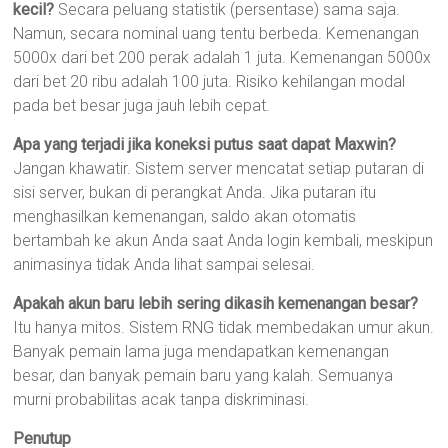
kecil?
Secara peluang statistik (persentase) sama saja.
Namun, secara nominal uang tentu berbeda. Kemenangan
5000x dari bet 200 perak adalah 1 juta. Kemenangan 5000x
dari bet 20 ribu adalah 100 juta. Risiko kehilangan modal
pada bet besar juga jauh lebih cepat.
Apa yang terjadi jika koneksi putus saat dapat Maxwin?
Jangan khawatir. Sistem server mencatat setiap putaran di
sisi server, bukan di perangkat Anda. Jika putaran itu
menghasilkan kemenangan, saldo akan otomatis
bertambah ke akun Anda saat Anda login kembali, meskipun
animasinya tidak Anda lihat sampai selesai.
Apakah akun baru lebih sering dikasih kemenangan besar?
Itu hanya mitos. Sistem RNG tidak membedakan umur akun.
Banyak pemain lama juga mendapatkan kemenangan
besar, dan banyak pemain baru yang kalah. Semuanya
murni probabilitas acak tanpa diskriminasi.
Penutup