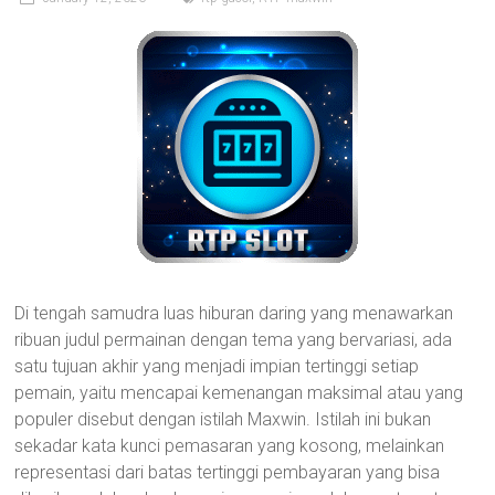
Di tengah samudra luas hiburan daring yang menawarkan
ribuan judul permainan dengan tema yang bervariasi, ada
satu tujuan akhir yang menjadi impian tertinggi setiap
pemain, yaitu mencapai kemenangan maksimal atau yang
populer disebut dengan istilah Maxwin. Istilah ini bukan
sekadar kata kunci pemasaran yang kosong, melainkan
representasi dari batas tertinggi pembayaran yang bisa