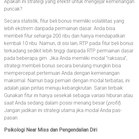
Apakah ini strategi yang efektif untuk mengejar kemenangan
puncak?
Secara statistik, fitur beli bonus memiliki volatilitas yang
lebih ekstrem daripada permainan dasar. Anda bisa
membeli fitur seharga 200 ribu dan hanya mendapatkan
kembali 10 ribu. Namun, di sisi lain, RTP pada fitur beli bonus
terkadang sedikit lebih tinggi daripada RTP permainan dasar
pada beberapa gim. Jika Anda memiliki modal “raksasa”,
strategi membeli bonus secara berulang mungkin bisa
mempercepat pertemuan Anda dengan kemenangan
maksimal. Namun bagi pemain dengan modal terbatas, ini
adalah jalan pintas menuju kebangkrutan. Saran terbaik:
Gunakan fitur ini hanya sesekali sebagai variasi hiburan atau
saat Anda sedang dalam posisi menang besar (
profit
).
Jangan jadikan ini strategi utama jika modal Anda pas-
pasan.
Psikologi Near Miss dan Pengendalian Diri