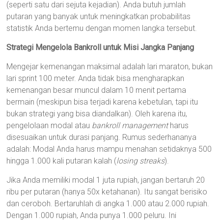
(seperti satu dari sejuta kejadian). Anda butuh jumlah
putaran yang banyak untuk meningkatkan probabilitas
statistik Anda bertemu dengan momen langka tersebut.
Strategi Mengelola Bankroll untuk Misi Jangka Panjang
Mengejar kemenangan maksimal adalah lari maraton, bukan
lari sprint 100 meter. Anda tidak bisa mengharapkan
kemenangan besar muncul dalam 10 menit pertama
bermain (meskipun bisa terjadi karena kebetulan, tapi itu
bukan strategi yang bisa diandalkan). Oleh karena itu,
pengelolaan modal atau
bankroll management
harus
disesuaikan untuk durasi panjang. Rumus sederhananya
adalah: Modal Anda harus mampu menahan setidaknya 500
hingga 1.000 kali putaran kalah (
losing streaks
).
Jika Anda memiliki modal 1 juta rupiah, jangan bertaruh 20
ribu per putaran (hanya 50x ketahanan). Itu sangat berisiko
dan ceroboh. Bertaruhlah di angka 1.000 atau 2.000 rupiah.
Dengan 1.000 rupiah, Anda punya 1.000 peluru. Ini