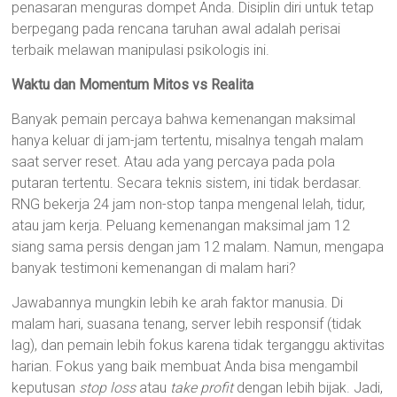
penasaran menguras dompet Anda. Disiplin diri untuk tetap
berpegang pada rencana taruhan awal adalah perisai
terbaik melawan manipulasi psikologis ini.
Waktu dan Momentum Mitos vs Realita
Banyak pemain percaya bahwa kemenangan maksimal
hanya keluar di jam-jam tertentu, misalnya tengah malam
saat server reset. Atau ada yang percaya pada pola
putaran tertentu. Secara teknis sistem, ini tidak berdasar.
RNG bekerja 24 jam non-stop tanpa mengenal lelah, tidur,
atau jam kerja. Peluang kemenangan maksimal jam 12
siang sama persis dengan jam 12 malam. Namun, mengapa
banyak testimoni kemenangan di malam hari?
Jawabannya mungkin lebih ke arah faktor manusia. Di
malam hari, suasana tenang, server lebih responsif (tidak
lag), dan pemain lebih fokus karena tidak terganggu aktivitas
harian. Fokus yang baik membuat Anda bisa mengambil
keputusan
stop loss
atau
take profit
dengan lebih bijak. Jadi,