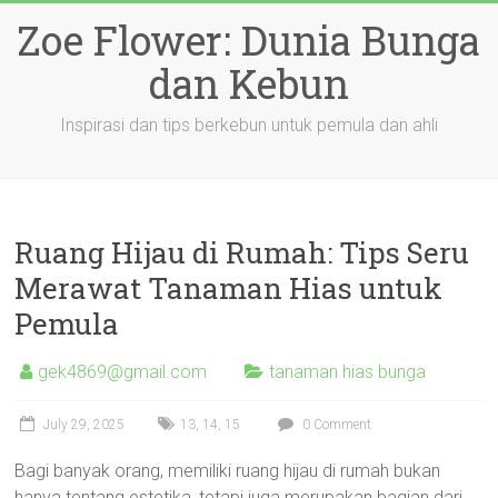
Skip
Zoe Flower: Dunia Bunga
to
content
dan Kebun
Inspirasi dan tips berkebun untuk pemula dan ahli
Ruang Hijau di Rumah: Tips Seru
Merawat Tanaman Hias untuk
Pemula
gek4869@gmail.com
tanaman hias bunga
July 29, 2025
13
,
14
,
15
0 Comment
Bagi banyak orang, memiliki ruang hijau di rumah bukan
hanya tentang estetika, tetapi juga merupakan bagian dari