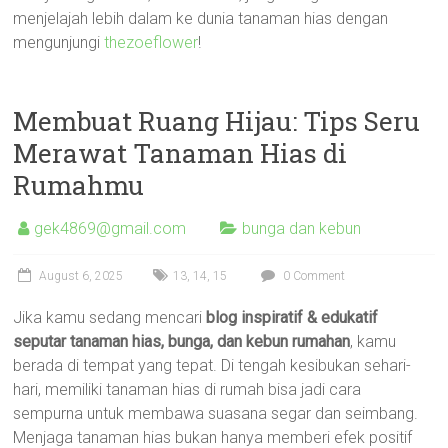
menjelajah lebih dalam ke dunia tanaman hias dengan
mengunjungi
thezoeflower
!
Membuat Ruang Hijau: Tips Seru
Merawat Tanaman Hias di
Rumahmu
gek4869@gmail.com
bunga dan kebun
August 6, 2025
13
,
14
,
15
0 Comment
Jika kamu sedang mencari
blog inspiratif & edukatif
seputar tanaman hias, bunga, dan kebun rumahan
, kamu
berada di tempat yang tepat. Di tengah kesibukan sehari-
hari, memiliki tanaman hias di rumah bisa jadi cara
sempurna untuk membawa suasana segar dan seimbang.
Menjaga tanaman hias bukan hanya memberi efek positif