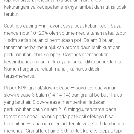
kekurangannya kecepatan efeknya lambat dan nutrisi tidak
terukur.
Castings cacing — ini favorit saya buat kebun kecil. Saya
mencampur 10–20% oleh volume media tanam atau tabur
1 sdm setiap bulan di permukaan pot. Dalam 3 bulan,
tanaman herba menunjukkan aroma daun lebih kuat dan
pertumbuhan lebih kompak. Castings memberikan
keseimbangan unsur mikro yang sukar ditiru pupuk kimia.
Namun harganya relatif mahal jika harus dibeli
terus‑menerus.
Pupuk NPK granul/slow‑release — saya tes dua varian:
slow‑release 3 bulan (14-14-14) dan granul berbutir halus
yang larut air. Slow‑release memberikan ledakan
pertumbuhan daun dalam 2–6 minggu, terutama pada
tomat dan cabai; namun pada pot kecil efeknya bisa
berlebihan — tanaman menjadi terlalu vegetatif dan bunga
menunda. Granul larut air efektif untuk koreksi cepat, tapi