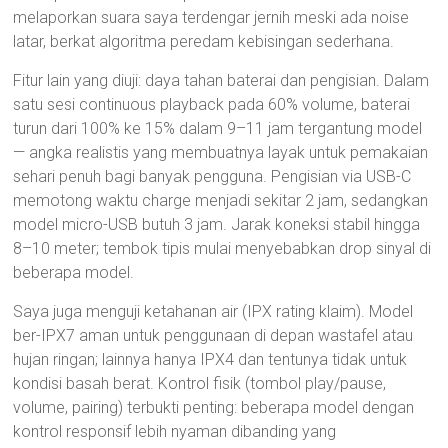
melaporkan suara saya terdengar jernih meski ada noise
latar, berkat algoritma peredam kebisingan sederhana.
Fitur lain yang diuji: daya tahan baterai dan pengisian. Dalam
satu sesi continuous playback pada 60% volume, baterai
turun dari 100% ke 15% dalam 9–11 jam tergantung model
— angka realistis yang membuatnya layak untuk pemakaian
sehari penuh bagi banyak pengguna. Pengisian via USB-C
memotong waktu charge menjadi sekitar 2 jam, sedangkan
model micro-USB butuh 3 jam. Jarak koneksi stabil hingga
8–10 meter; tembok tipis mulai menyebabkan drop sinyal di
beberapa model.
Saya juga menguji ketahanan air (IPX rating klaim). Model
ber-IPX7 aman untuk penggunaan di depan wastafel atau
hujan ringan; lainnya hanya IPX4 dan tentunya tidak untuk
kondisi basah berat. Kontrol fisik (tombol play/pause,
volume, pairing) terbukti penting: beberapa model dengan
kontrol responsif lebih nyaman dibanding yang