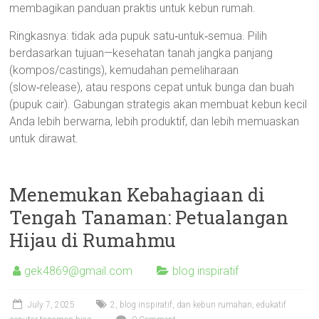
membagikan panduan praktis untuk kebun rumah.
Ringkasnya: tidak ada pupuk satu‑untuk‑semua. Pilih
berdasarkan tujuan—kesehatan tanah jangka panjang
(kompos/castings), kemudahan pemeliharaan
(slow‑release), atau respons cepat untuk bunga dan buah
(pupuk cair). Gabungan strategis akan membuat kebun kecil
Anda lebih berwarna, lebih produktif, dan lebih memuaskan
untuk dirawat.
Menemukan Kebahagiaan di
Tengah Tanaman: Petualangan
Hijau di Rumahmu
gek4869@gmail.com
blog inspiratif
July 7, 2025
2
,
blog inspiratif
,
dan kebun rumahan
,
edukatif