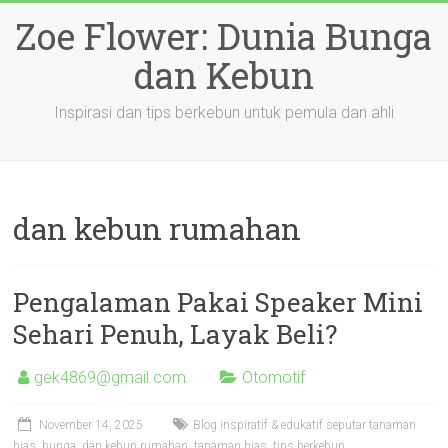
Skip
Zoe Flower: Dunia Bunga
to
content
dan Kebun
Inspirasi dan tips berkebun untuk pemula dan ahli
dan kebun rumahan
Pengalaman Pakai Speaker Mini
Sehari Penuh, Layak Beli?
gek4869@gmail.com
Otomotif
November 14, 2025
Blog inspiratif & edukatif seputar tanaman
hias
,
bunga
,
dan kebun rumahan
,
tanaman hias
,
tips berkebun