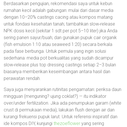
Berdasarkan pengujian, rekomendasi saya untuk kebun
rumahan kecil adalah gabungan: mulai dari dasar media
dengan 10–20% castings cacing atau kompos matang
untuk fondasi kesehatan tanah; tambahkan slow‑release
NPK dosis kecil (sekitar 1 sdt per pot 5–10 liter) jika Anda
sering panen sayur/buah; dan gunakan pupuk cair organik
(fish emulsion 1:10 atau seaweed 1:20) secara berkala
pada fase berbunga. Untuk pemula yang ingin solusi
sederhana: media pot berkualitas yang sudah dicampur
slow‑release plus top dressing castings setiap 2–3 bulan
biasanya memberikan keseimbangan antara hasil dan
perawatan rendah.
Saya juga menyarankan rutinitas pengamatan: periksa daun
mingguan (menguning? ujung coklat?) — itu indikator
over/under fertilization. Jika ada penumpukan garam (white
crust di permukaan media), lakukan flush dengan air dan
kurangi frekuensi pupuk larut. Untuk referensi inspiratif dan
ide kompos DIY, kunjungi
thezoeflower
yang sering