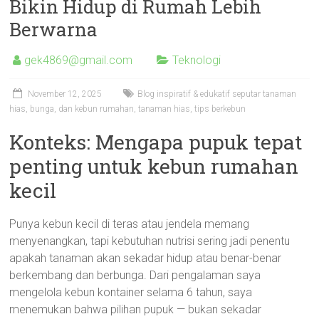
Bikin Hidup di Rumah Lebih
Berwarna
gek4869@gmail.com
Teknologi
November 12, 2025
Blog inspiratif & edukatif seputar tanaman
hias
,
bunga
,
dan kebun rumahan
,
tanaman hias
,
tips berkebun
Konteks: Mengapa pupuk tepat
penting untuk kebun rumahan
kecil
Punya kebun kecil di teras atau jendela memang
menyenangkan, tapi kebutuhan nutrisi sering jadi penentu
apakah tanaman akan sekadar hidup atau benar-benar
berkembang dan berbunga. Dari pengalaman saya
mengelola kebun kontainer selama 6 tahun, saya
menemukan bahwa pilihan pupuk — bukan sekadar