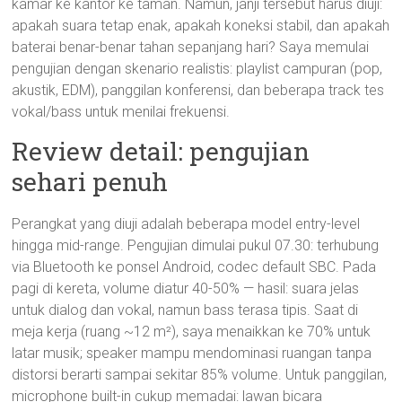
kamar ke kantor ke taman. Namun, janji tersebut harus diuji:
apakah suara tetap enak, apakah koneksi stabil, dan apakah
baterai benar-benar tahan sepanjang hari? Saya memulai
pengujian dengan skenario realistis: playlist campuran (pop,
akustik, EDM), panggilan konferensi, dan beberapa track tes
vokal/bass untuk menilai frekuensi.
Review detail: pengujian
sehari penuh
Perangkat yang diuji adalah beberapa model entry-level
hingga mid-range. Pengujian dimulai pukul 07.30: terhubung
via Bluetooth ke ponsel Android, codec default SBC. Pada
pagi di kereta, volume diatur 40-50% — hasil: suara jelas
untuk dialog dan vokal, namun bass terasa tipis. Saat di
meja kerja (ruang ~12 m²), saya menaikkan ke 70% untuk
latar musik; speaker mampu mendominasi ruangan tanpa
distorsi berarti sampai sekitar 85% volume. Untuk panggilan,
microphone built-in cukup memadai: lawan bicara