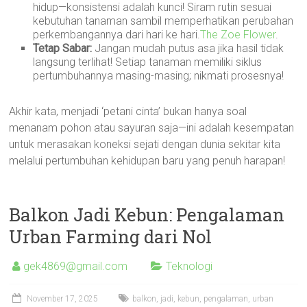
hidup—konsistensi adalah kunci! Siram rutin sesuai
kebutuhan tanaman sambil memperhatikan perubahan
perkembangannya dari hari ke hari.
The Zoe Flower
.
Tetap Sabar:
Jangan mudah putus asa jika hasil tidak
langsung terlihat! Setiap tanaman memiliki siklus
pertumbuhannya masing-masing; nikmati prosesnya!
Akhir kata, menjadi ‘petani cinta’ bukan hanya soal
menanam pohon atau sayuran saja—ini adalah kesempatan
untuk merasakan koneksi sejati dengan dunia sekitar kita
melalui pertumbuhan kehidupan baru yang penuh harapan!
Balkon Jadi Kebun: Pengalaman
Urban Farming dari Nol
gek4869@gmail.com
Teknologi
November 17, 2025
balkon
,
jadi
,
kebun
,
pengalaman
,
urban