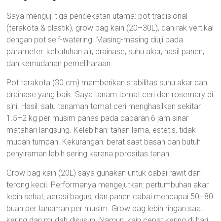
Saya menguji tiga pendekatan utama: pot tradisional
(terakota & plastik), grow bag kain (20–30L), dan rak vertikal
dengan pot self-watering. Masing-masing diuji pada
parameter: kebutuhan air, drainase, suhu akar, hasil panen,
dan kemudahan pemeliharaan.
Pot terakota (30 cm) memberikan stabilitas suhu akar dan
drainase yang baik. Saya tanam tomat ceri dan rosemary di
sini. Hasil: satu tanaman tomat ceri menghasilkan sekitar
1.5–2 kg per musim panas pada paparan 6 jam sinar
matahari langsung. Kelebihan: tahan lama, estetis, tidak
mudah tumpah. Kekurangan: berat saat basah dan butuh
penyiraman lebih sering karena porositas tanah.
Grow bag kain (20L) saya gunakan untuk cabai rawit dan
terong kecil. Performanya mengejutkan: pertumbuhan akar
lebih sehat, aerasi bagus, dan panen cabai mencapai 50–80
buah per tanaman per musim. Grow bag lebih ringan saat
kering dan mudah disusun. Namun, kain cepat kering di hari