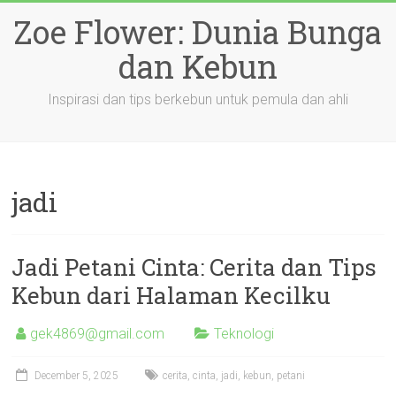
Skip
Zoe Flower: Dunia Bunga
to
content
dan Kebun
Inspirasi dan tips berkebun untuk pemula dan ahli
jadi
Jadi Petani Cinta: Cerita dan Tips
Kebun dari Halaman Kecilku
gek4869@gmail.com
Teknologi
December 5, 2025
cerita
,
cinta
,
jadi
,
kebun
,
petani