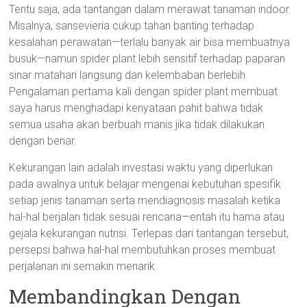
Tentu saja, ada tantangan dalam merawat tanaman indoor.
Misalnya, sansevieria cukup tahan banting terhadap
kesalahan perawatan—terlalu banyak air bisa membuatnya
busuk—namun spider plant lebih sensitif terhadap paparan
sinar matahari langsung dan kelembaban berlebih.
Pengalaman pertama kali dengan spider plant membuat
saya harus menghadapi kenyataan pahit bahwa tidak
semua usaha akan berbuah manis jika tidak dilakukan
dengan benar.
Kekurangan lain adalah investasi waktu yang diperlukan
pada awalnya untuk belajar mengenai kebutuhan spesifik
setiap jenis tanaman serta mendiagnosis masalah ketika
hal-hal berjalan tidak sesuai rencana—entah itu hama atau
gejala kekurangan nutrisi. Terlepas dari tantangan tersebut,
persepsi bahwa hal-hal membutuhkan proses membuat
perjalanan ini semakin menarik.
Membandingkan Dengan