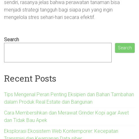
sendiri, rasanya jelas bahwa perawatan tanaman bisa
menjadi strategi tangguh bagi siapa pun yang ingin
mengelola stres sehari-hari secara efektif.
Search
Search
Recent Posts
Tips Mengenal Peran Penting Eksipien dan Bahan Tambahan
dalam Produk Real Estate dan Bangunan
Cara Membersihkan dan Merawat Grinder Kopi agar Awet
dan Tidak Bau Apek
Eksplorasi Ekosistem Web Kontemporer: Kecepatan
Transmisi dan Keamanan Data siber