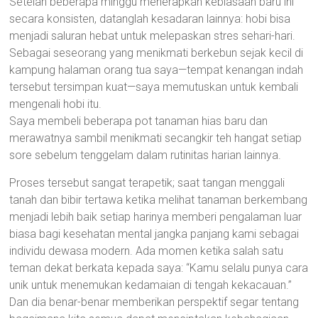
Setelah beberapa minggu menerapkan kebiasaan baru ini
secara konsisten, datanglah kesadaran lainnya: hobi bisa
menjadi saluran hebat untuk melepaskan stres sehari-hari.
Sebagai seseorang yang menikmati berkebun sejak kecil di
kampung halaman orang tua saya—tempat kenangan indah
tersebut tersimpan kuat—saya memutuskan untuk kembali
mengenali hobi itu.
Saya membeli beberapa pot tanaman hias baru dan
merawatnya sambil menikmati secangkir teh hangat setiap
sore sebelum tenggelam dalam rutinitas harian lainnya.
Proses tersebut sangat terapetik; saat tangan menggali
tanah dan bibir tertawa ketika melihat tanaman berkembang
menjadi lebih baik setiap harinya memberi pengalaman luar
biasa bagi kesehatan mental jangka panjang kami sebagai
individu dewasa modern. Ada momen ketika salah satu
teman dekat berkata kepada saya: “Kamu selalu punya cara
unik untuk menemukan kedamaian di tengah kekacauan.”
Dan dia benar-benar memberikan perspektif segar tentang