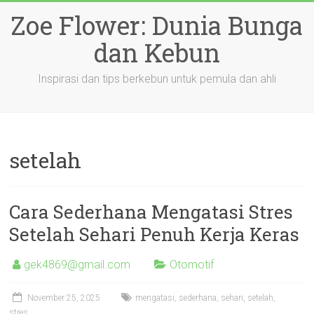
Skip
Zoe Flower: Dunia Bunga
to
content
dan Kebun
Inspirasi dan tips berkebun untuk pemula dan ahli
setelah
Cara Sederhana Mengatasi Stres
Setelah Sehari Penuh Kerja Keras
gek4869@gmail.com
Otomotif
November 25, 2025
mengatasi
,
sederhana
,
sehari
,
setelah
,
stres