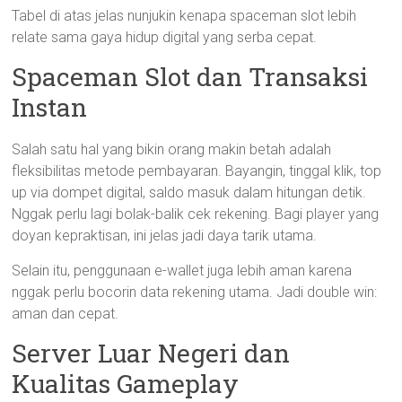
Tabel di atas jelas nunjukin kenapa spaceman slot lebih
relate sama gaya hidup digital yang serba cepat.
Spaceman Slot dan Transaksi
Instan
Salah satu hal yang bikin orang makin betah adalah
fleksibilitas metode pembayaran. Bayangin, tinggal klik, top
up via dompet digital, saldo masuk dalam hitungan detik.
Nggak perlu lagi bolak-balik cek rekening. Bagi player yang
doyan kepraktisan, ini jelas jadi daya tarik utama.
Selain itu, penggunaan e-wallet juga lebih aman karena
nggak perlu bocorin data rekening utama. Jadi double win:
aman dan cepat.
Server Luar Negeri dan
Kualitas Gameplay