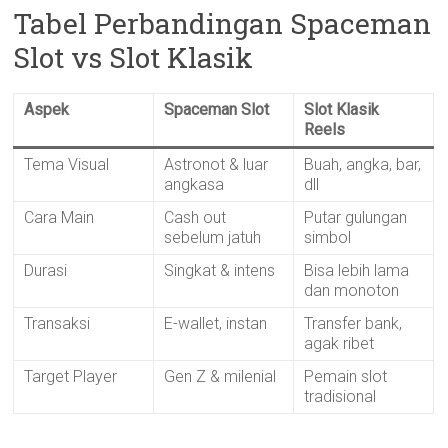
Tabel Perbandingan Spaceman
Slot vs Slot Klasik
Aspek
Spaceman Slot
Slot Klasik
Reels
Tema Visual
Astronot & luar
Buah, angka, bar,
angkasa
dll
Cara Main
Cash out
Putar gulungan
sebelum jatuh
simbol
Durasi
Singkat & intens
Bisa lebih lama
dan monoton
Transaksi
E-wallet, instan
Transfer bank,
agak ribet
Target Player
Gen Z & milenial
Pemain slot
tradisional