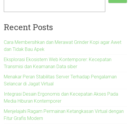
Recent Posts
Cara Membersihkan dan Merawat Grinder Kopi agar Awet
dan Tidak Bau Apek
Eksplorasi Ekosistem Web Kontemporer: Kecepatan
Transmisi dan Keamanan Data siber
Menakar Peran Stabilitas Server Terhadap Pengalaman
Selancar di Jagat Virtual
Integrasi Desain Ergonomis dan Kecepatan Akses Pada
Media Hiburan Kontemporer
Menjelajahi Ragam Permainan Ketangkasan Virtual dengan
Fitur Grafis Modern