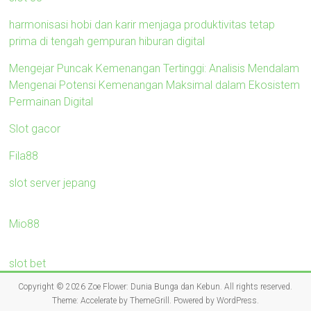
harmonisasi hobi dan karir menjaga produktivitas tetap
prima di tengah gempuran hiburan digital
Mengejar Puncak Kemenangan Tertinggi: Analisis Mendalam
Mengenai Potensi Kemenangan Maksimal dalam Ekosistem
Permainan Digital
Slot gacor
Fila88
slot server jepang
Mio88
slot bet
Copyright © 2026
Zoe Flower: Dunia Bunga dan Kebun
. All rights reserved.
Theme:
Accelerate
by ThemeGrill. Powered by
WordPress
.