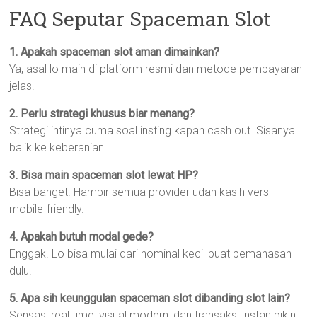
FAQ Seputar Spaceman Slot
1. Apakah spaceman slot aman dimainkan?
Ya, asal lo main di platform resmi dan metode pembayaran
jelas.
2. Perlu strategi khusus biar menang?
Strategi intinya cuma soal insting kapan cash out. Sisanya
balik ke keberanian.
3. Bisa main spaceman slot lewat HP?
Bisa banget. Hampir semua provider udah kasih versi
mobile-friendly.
4. Apakah butuh modal gede?
Enggak. Lo bisa mulai dari nominal kecil buat pemanasan
dulu.
5. Apa sih keunggulan spaceman slot dibanding slot lain?
Sensasi real time, visual modern, dan transaksi instan bikin