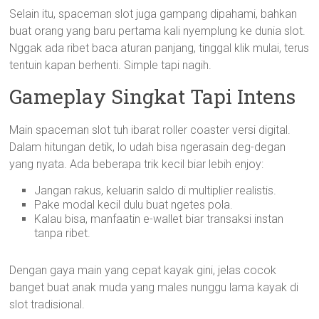
Selain itu, spaceman slot juga gampang dipahami, bahkan
buat orang yang baru pertama kali nyemplung ke dunia slot.
Nggak ada ribet baca aturan panjang, tinggal klik mulai, terus
tentuin kapan berhenti. Simple tapi nagih.
Gameplay Singkat Tapi Intens
Main spaceman slot tuh ibarat roller coaster versi digital.
Dalam hitungan detik, lo udah bisa ngerasain deg-degan
yang nyata. Ada beberapa trik kecil biar lebih enjoy:
Jangan rakus, keluarin saldo di multiplier realistis.
Pake modal kecil dulu buat ngetes pola.
Kalau bisa, manfaatin e-wallet biar transaksi instan
tanpa ribet.
Dengan gaya main yang cepat kayak gini, jelas cocok
banget buat anak muda yang males nunggu lama kayak di
slot tradisional.