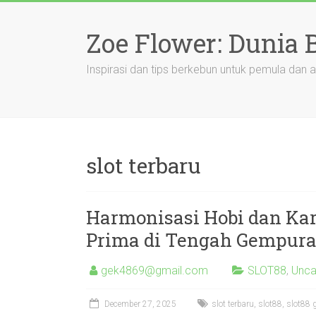
Skip
to
Zoe Flower: Dunia
content
Inspirasi dan tips berkebun untuk pemula dan a
slot terbaru
Harmonisasi Hobi dan Kar
Prima di Tengah Gempuran
gek4869@gmail.com
SLOT88
,
Unca
December 27, 2025
slot terbaru
,
slot88
,
slot88 