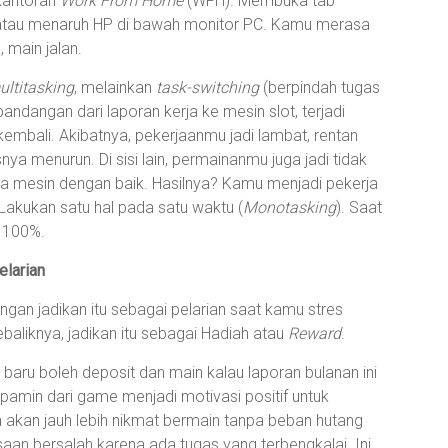
 kantoran
Work From Home
(WFH). Membuka tab
, atau menaruh HP di bawah monitor PC. Kamu merasa
 main jalan.
ultitasking
, melainkan
task-switching
(berpindah tugas
ndangan dari laporan kerja ke mesin slot, terjadi
kembali. Akibatnya, pekerjaanmu jadi lambat, rentan
snya menurun. Di sisi lain, permainanmu juga jadi tidak
a mesin dengan baik. Hasilnya? Kamu menjadi pekerja
Lakukan satu hal pada satu waktu (
Monotasking
). Saat
n 100%.
elarian
gan jadikan itu sebagai pelarian saat kamu stres
ebaliknya, jadikan itu sebagai Hadiah atau
Reward
.
 baru boleh deposit dan main kalau laporan bulanan ini
dopamin dari game menjadi motivasi positif untuk
 akan jauh lebih nikmat bermain tanpa beban hutang
aan bersalah karena ada tugas yang terbengkalai. Ini