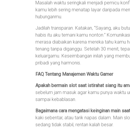
Masalah waktu seringkali menjadi pemicu kon
kamu lebih sering menatap layar daripada men
hubunganmu.
Jadilah transparan. Katakan, “Sayang, aku bu
habis itu aku temani kamu nonton.” Komunikas
merasa diabaikan karena mereka tahu kamu h
tenang tanpa diganggu. Setelah 30 menit, tepat
keluargamu. Keseimbangan inilah yang membuat
pribadi yang harmonis.
FAQ Tentang Manajemen Waktu Gamer
Apakah bermain slot saat istirahat siang itu a
sebelum jam masuk agar kamu punya waktu u
sampai kebablasan.
Bagaimana cara mengatasi keinginan main saat
kaki sebentar, atau tarik napas dalam. Main sl
sedang tidak stabil, rentan kalah besar.