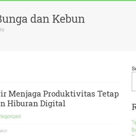
 Bunga dan Kebun
hli
S
ir Menjaga Produktivitas Tetap
 Hiburan Digital
tegorized
T
B
gacor