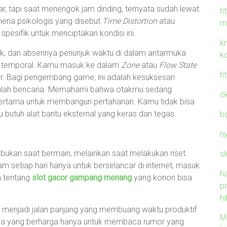
, tapi saat menengok jam dinding, ternyata sudah lewat
h
omena psikologis yang disebut
Time Distortion
atau
m
spesifik untuk menciptakan kondisi ini.
k
otik, dan absennya penunjuk waktu di dalam antarmuka
k
i temporal. Kamu masuk ke dalam
Zone
atau
Flow State
h
r. Bagi pengembang game, ini adalah kesuksesan
 adalah bencana. Memahami bahwa otakmu sedang
o
 pertama untuk membangun pertahanan. Kamu tidak bisa
 butuh alat bantu eksternal yang keras dan tegas.
b
n
 bukan saat bermain, melainkan saat melakukan riset.
sl
setiap hari hanya untuk berselancar di internet, masuk
h
n tentang
slot gacor gampang menang
yang konon bisa
p
hi
stru menjadi jalan panjang yang membuang waktu produktif.
M
ja yang berharga hanya untuk membaca rumor yang