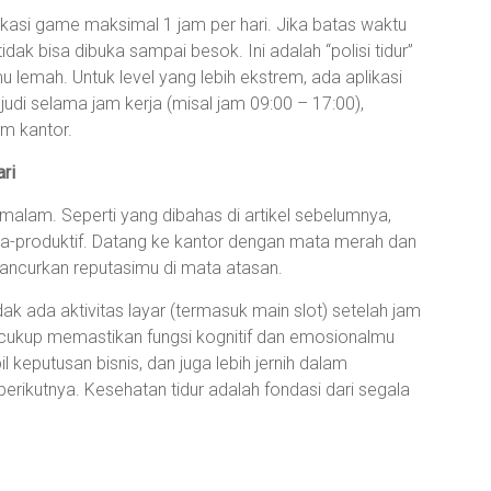
ikasi game maksimal 1 jam per hari. Jika batas waktu
idak bisa dibuka sampai besok. Ini adalah “polisi tidur”
lemah. Untuk level yang lebih ekstrem, ada aplikasi
udi selama jam kerja (misal jam 09:00 – 17:00),
m kantor.
ri
semalam. Seperti yang dibahas di artikel sebelumnya,
ra-produktif. Datang ke kantor dengan mata merah dan
ancurkan reputasimu di mata atasan.
idak ada aktivitas layar (termasuk main slot) setelah jam
g cukup memastikan fungsi kognitif dan emosionalmu
keputusan bisnis, dan juga lebih jernih dalam
erikutnya. Kesehatan tidur adalah fondasi dari segala