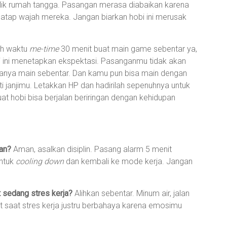
flik rumah tangga. Pasangan merasa diabaikan karena
atap wajah mereka. Jangan biarkan hobi ini merusak
tuh waktu
me-time
30 menit buat main game sebentar ya,
i ini menetapkan ekspektasi. Pasanganmu tidak akan
anya main sebentar. Dan kamu pun bisa main dengan
i janjimu. Letakkan HP dan hadirilah sepenuhnya untuk
 hobi bisa berjalan beriringan dengan kehidupan
man?
Aman, asalkan disiplin. Pasang alarm 5 menit
ntuk
cooling down
dan kembali ke mode kerja. Jangan
 sedang stres kerja?
Alihkan sebentar. Minum air, jalan
ot saat stres kerja justru berbahaya karena emosimu