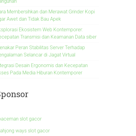
angunan
ara Membersihkan dan Merawat Grinder Kopi
gar Awet dan Tidak Bau Apek
ksplorasi Ekosistem Web Kontemporer:
ecepatan Transmisi dan Keamanan Data siber
enakar Peran Stabilitas Server Terhadap
engalaman Selancar di Jagat Virtual
ntegrasi Desain Ergonomis dan Kecepatan
kses Pada Media Hiburan Kontemporer
Sponsor
paceman slot gacor
ahjong ways slot gacor