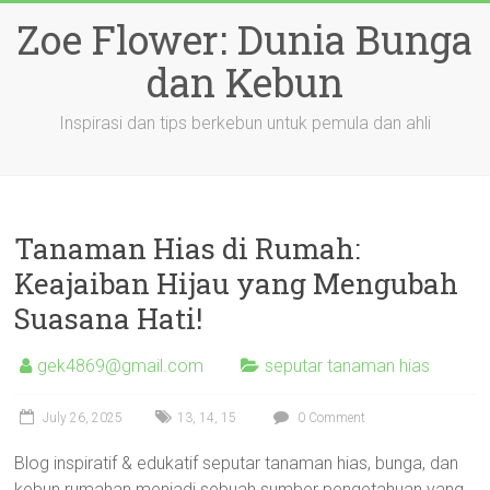
Skip
Zoe Flower: Dunia Bunga
to
content
dan Kebun
Inspirasi dan tips berkebun untuk pemula dan ahli
Tanaman Hias di Rumah:
Keajaiban Hijau yang Mengubah
Suasana Hati!
gek4869@gmail.com
seputar tanaman hias
July 26, 2025
13
,
14
,
15
0 Comment
Blog inspiratif & edukatif seputar tanaman hias, bunga, dan
kebun rumahan menjadi sebuah sumber pengetahuan yang