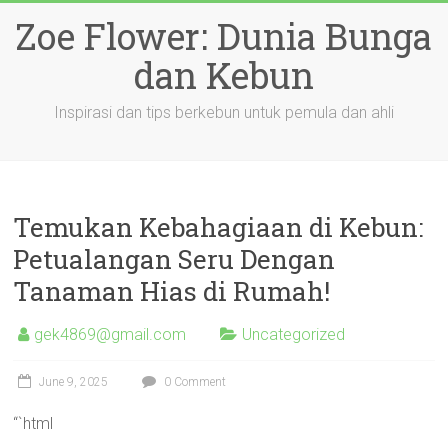
Skip
Zoe Flower: Dunia Bunga
to
content
dan Kebun
Inspirasi dan tips berkebun untuk pemula dan ahli
Temukan Kebahagiaan di Kebun:
Petualangan Seru Dengan
Tanaman Hias di Rumah!
gek4869@gmail.com
Uncategorized
June 9, 2025
0 Comment
“`html